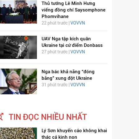
Thủ tướng Lê Minh Hưng
viếng đồng chí Saysomphone
Phomvihane
22 phút trước |
VOVVN
UAV Nga tập kích quân
Ukraine tại cứ điểm Donbass
27 phút trước |
VOVVN
Nga bác khả năng “đóng
băng” xung đột Ukraine
31 phút trước |
VOVVN
TIN ĐỌC NHIỀU NHẤT
Lý Sơn khuyến cáo không khai
thác cá kình non