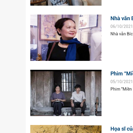
Nhà văn B
06/10/2021
Nhà văn Bíc
Phim "Miề
05/10/2021
Phim "Miền 
Họa sĩ c