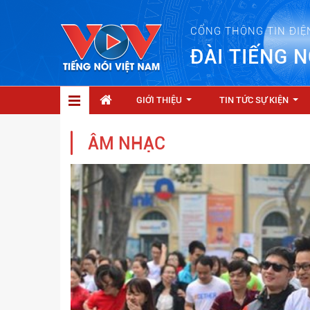
CỔNG THÔNG TIN ĐIỆ
ĐÀI TIẾNG N
GIỚI THIỆU
TIN TỨC SỰ KIỆN
...
...
ÂM NHẠC