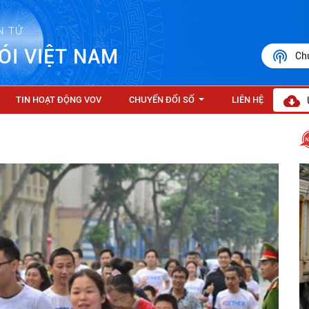
N TỬ
ÓI VIỆT NAM
Ch
TIN HOẠT ĐỘNG VOV
CHUYỂN ĐỔI SỐ
LIÊN HỆ
...