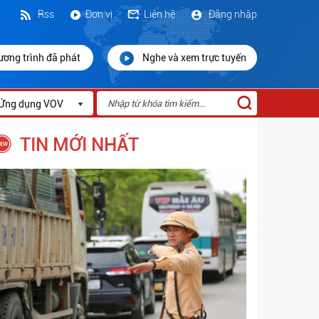
Rss
Đơn vị
Liên hệ
Đăng nhập
ương trình đã phát
Nghe và xem trực tuyến
Ứng dụng VOV
TIN MỚI NHẤT