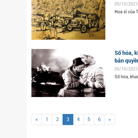
05/10/2021
Họa sĩ của 
Số hóa, k
bản quyề
05/10/2021
Số hóa, kha
«
1
2
3
4
5
6
»