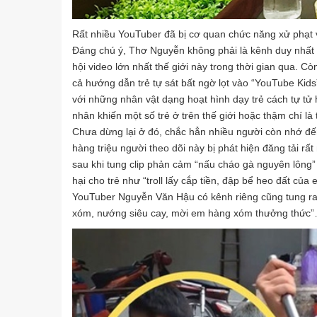
Rất nhiều YouTuber đã bị cơ quan chức năng xử phạt v
Đáng chú ý, Thơ Nguyễn không phải là kênh duy nhất
hội video lớn nhất thế giới này trong thời gian qua. 
cả hướng dẫn trẻ tự sát bất ngờ lọt vào “YouTube Kid
với những nhân vật dạng hoạt hình dạy trẻ cách tự tử
nhân khiến một số trẻ ở trên thế giới hoặc thậm chí là 
Chưa dừng lại ở đó, chắc hẳn nhiều người còn nhớ đ
hàng triệu người theo dõi này bị phát hiện đăng tải rấ
sau khi tung clip phản cảm “nấu cháo gà nguyên lông” v
hại cho trẻ như “troll lấy cắp tiền, đập bể heo đất của 
YouTuber Nguyễn Văn Hậu có kênh riêng cũng tung r
xóm, nướng siêu cay, mời em hàng xóm thưởng thức”