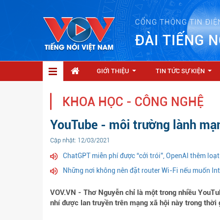
CỔNG THÔNG TIN ĐIỆ
ĐÀI TIẾNG N
GIỚI THIỆU
TIN TỨC SỰ KIỆN
...
...
KHOA HỌC - CÔNG NGHỆ
YouTube - môi trường lành mạn
Cập nhật: 12/03/2021
ChatGPT miễn phí được “cởi trói”, OpenAI thêm loạt
Những nơi không nên đặt router Wi-Fi nếu muốn Int
VOV.VN - Thơ Nguyễn chỉ là một trong nhiều YouTu
nhí được lan truyền trên mạng xã hội này trong thời 