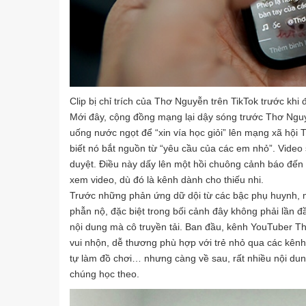
Clip bị chỉ trích của Thơ Nguyễn trên TikTok trước khi
Mới đây, cộng đồng mạng lại dậy sóng trước Thơ Ngu
uống nước ngọt để “xin vía học giỏi” lên mạng xã hội 
biết nó bắt nguồn từ “yêu cầu của các em nhỏ”. Video
duyệt. Điều này dấy lên một hồi chuông cảnh báo đế
xem video, dù đó là kênh dành cho thiếu nhi.
Trước những phản ứng dữ dội từ các bậc phụ huynh, 
phẫn nộ, đặc biệt trong bối cảnh đây không phải lần 
nội dung mà cô truyền tải. Ban đầu, kênh YouTuber T
vui nhộn, dễ thương phù hợp với trẻ nhỏ qua các kê
tự làm đồ chơi… nhưng càng về sau, rất nhiều nội dun
chúng học theo.