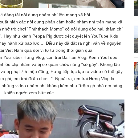
ì đăng tải nội dung nhảm nhí lên mạng xã hội.
 xuất hiện các nội dung phản cảm hoặc nhảm nhí trên mạng xã
Còn nhớ trò chơi “Thử thách Momo” có nội dung độc hại, thậm chí
s”. Hay như kênh Peppa Pig được xét duyệt lên YouTube Kids
 hay hành xử bạo lực…. Điều này đã đặt ra nghi vấn về nguyên
tại Việt Nam qua đời vì tự tử trong thời gian qua.
ến YouTuber Hưng Vlog, con trai Bà Tân Vlog. Kênh YouTube
t nhiều clip nhảm và bị cơ quan chức năng “sờ gáy”. Không lâu
à bị phạt 7,5 triệu đồng, Hưng tiếp tục tạo ra video có thể gây
em gái, em trai đi ăn chơi...”. Ngoài ra, em trai Hưng Vlog là
a những video nhảm nhí không kém như “trộm gà nhà em hàng
… khiến người xem bức xúc.