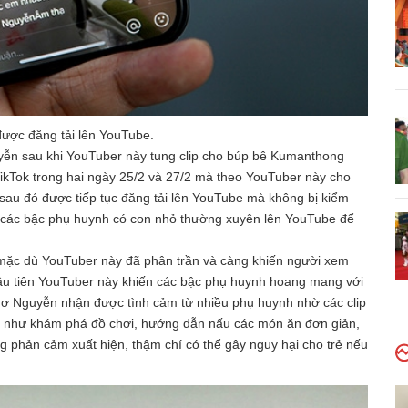
 được đăng tải lên YouTube.
yễn sau khi YouTuber này tung clip cho búp bê Kumanthong
TikTok trong hai ngày 25/2 và 27/2 mà theo YouTuber này cho
 sau đó được tiếp tục đăng tải lên YouTube mà không bị kiểm
n các bậc phụ huynh có con nhỏ thường xuyên lên YouTube để
mặc dù YouTuber này đã phân trần và càng khiến người xem
đầu tiên YouTuber này khiến các bậc phụ huynh hoang mang với
hơ Nguyễn nhận được tình cảm từ nhiều phụ huynh nhờ các clip
nh như khám phá đồ chơi, hướng dẫn nấu các món ăn đơn giản,
g phản cảm xuất hiện, thậm chí có thể gây nguy hại cho trẻ nếu