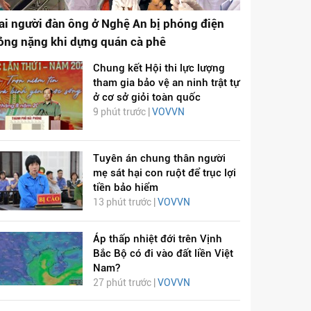
ai người đàn ông ở Nghệ An bị phóng điện
ỏng nặng khi dựng quán cà phê
Chung kết Hội thi lực lượng
tham gia bảo vệ an ninh trật tự
ở cơ sở giỏi toàn quốc
9 phút trước |
VOVVN
Tuyên án chung thân người
mẹ sát hại con ruột để trục lợi
tiền bảo hiểm
13 phút trước |
VOVVN
Áp thấp nhiệt đới trên Vịnh
Bắc Bộ có đi vào đất liền Việt
Nam?
27 phút trước |
VOVVN