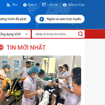
Rss
Đơn vị
Liên hệ
Đăng nhập
ương trình đã phát
Nghe và xem trực tuyến
Ứng dụng VOV
TIN MỚI NHẤT