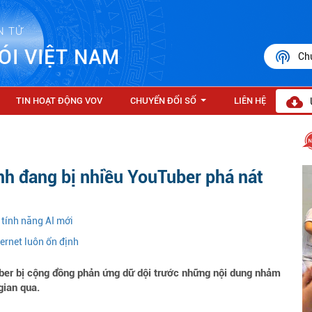
N TỬ
ÓI VIỆT NAM
Ch
TIN HOẠT ĐỘNG VOV
CHUYỂN ĐỔI SỐ
LIÊN HỆ
...
h đang bị nhiều YouTuber phá nát
 tính năng AI mới
ernet luôn ổn định
ber bị cộng đồng phản ứng dữ dội trước những nội dung nhảm
gian qua.