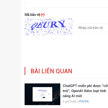
Mã bảo vệ
(*)
BÀI LIÊN QUAN
ChatGPT miễn phí được “cở
trói”, OpenAI thêm loạt tính
năng AI mới
3 giờ trước |
VOVVN