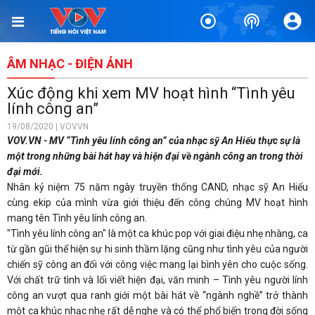
ÂM NHẠC - ĐIỆN ẢNH
Xúc động khi xem MV hoạt hình “Tình yêu
lính công an”
19/08/2020 | VOVVN
VOV.VN - MV “Tình yêu lính công an” của nhạc sỹ An Hiếu thực sự là
một trong những bài hát hay và hiện đại về ngành công an trong thời
đại mới.
Nhân kỷ niệm 75 năm ngày truyền thống CAND, nhạc sỹ An Hiếu
cùng ekip của mình vừa giới thiệu đến công chúng MV hoạt hình
mang tên Tình yêu lính công an.
"Tình yêu lính công an" là một ca khúc pop với giai điệu nhẹ nhàng, ca
từ gần gũi thể hiện sự hi sinh thầm lặng cũng như tình yêu của người
chiến sỹ công an đối với công việc mang lại bình yên cho cuộc sống.
Với chất trữ tình và lối viết hiện đại, văn minh – Tình yêu người lính
công an vượt qua ranh giới một bài hát về “ngành nghề” trở thành
một ca khúc nhạc nhẹ rất dễ nghe và có thể phổ biến trong đời sống