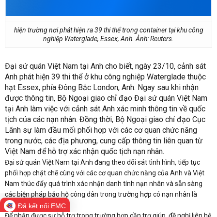
hiện trường nơi phát hiện ra 39 thi thể trong container tại khu công
nghiệp Waterglade, Essex, Anh. Ảnh: Reuters.
Đại sứ quán Việt Nam tại Anh cho biết, ngày 23/10, cảnh sát
Anh phát hiện 39 thi thể ở khu công nghiệp Waterglade thuộc
hạt Essex, phía Đông Bắc London, Anh. Ngay sau khi nhận
được thông tin, Bộ Ngoại giao chỉ đạo Đại sứ quán Việt Nam
tại Anh làm việc với cảnh sát Anh xác minh thông tin về quốc
tịch của các nạn nhân. Đồng thời, Bộ Ngoại giao chỉ đạo Cục
Lãnh sự làm đầu mối phối hợp với các cơ quan chức năng
trong nước, các địa phương, cung cấp thông tin liên quan từ
Việt Nam để hỗ trợ xác nhận quốc tịch nạn nhân.
Đại sứ quán Việt Nam tại Anh đang theo dõi sát tình hình, tiếp tục
phối hợp chặt chẽ cùng với các cơ quan chức năng của Anh và Việt
Nam thúc đẩy quá trình xác nhận danh tính nạn nhân và sẵn sàng
các biện pháp bảo hộ công dân trong trường hợp có nạn nhân là
công dân Việt Nam.
Đã kết nối EMC
Để nhận được sự hỗ trợ trong trường hợp cần trợ giúp, đề nghị liên hệ