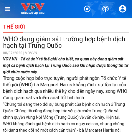
THẾ GIỚI
WHO đang giám sát trường hợp bệnh dịch
hạch tại Trung Quốc
08/07/2020 | VOVVN
VOV.VN - Tổ chức Y tế thế giới cho biết, cơ quan này đang giám sát
một ca bệnh dịch hạch tại Trung Quốc sau khi nhận được thông tin từ
giới chức nước này.
Trong cuộc họp báo trực tuyến, người phát ngôn Tổ chức Y tế
thế giới (WHO) bà Margaret Harris khẳng định, sự tồn tại của
bệnh dịch hạch qua nhiều thế kỷ cho đến ngày nay, song WHO
đang giám sát và kiểm soát tốt tình hình.
“Chúng tôi đang theo dõi sự bùng phát của bệnh dịch hạch ở Trung
Quốc. Chúng tôi cũng đang hợp tác với giới chức Trung Quốc và
chính quyền vùng Nội Mông (Trung Quốc) về vấn đề này. Hiện tại,
WHO không đánh giá bệnh dịch hạch có nguy cơ cao, nhưng chúng
tôi đang theo dõi nó một cách cẩn thận” - bà Margaret Harris nói.