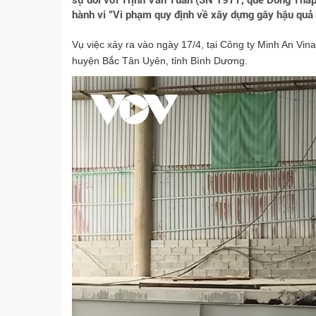
sự đối với Trịnh Văn Tuấn (SN 1977, quê Đồng Tháp)
hành vi "Vi phạm quy định về xây dựng gây hậu quả
Vụ việc xảy ra vào ngày 17/4, tại Công ty Minh An Vi
huyện Bắc Tân Uyên, tỉnh Bình Dương.