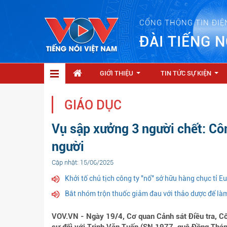
CỔNG THÔNG TIN ĐIỆ
ĐÀI TIẾNG N
GIỚI THIỆU
TIN TỨC SỰ KIỆN
...
...
GIÁO DỤC
Vụ sập xưởng 3 người chết: Cô
người
Cập nhật: 15/06/2025
Khởi tố chủ tịch công ty "nổ" sở hữu hàng chục tỉ E
Bắt nhóm trộn thuốc giảm đau với thảo dược để làm
VOV.VN - Ngày 19/4, Cơ quan Cảnh sát Điều tra, Côn