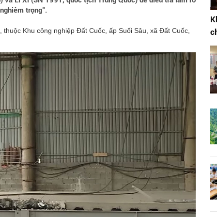
 và Li Xi (SN 1991, quốc tịch Trung Quốc) để điều tra làm rõ
 nghiêm trọng".
K
na, thuộc Khu công nghiệp Đất Cuốc, ấp Suối Sâu, xã Đất Cuốc,
c