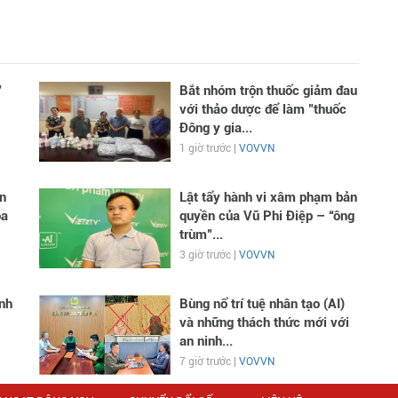
"
Bắt nhóm trộn thuốc giảm đau
với thảo dược để làm "thuốc
Đông y gia...
1 giờ trước |
VOVVN
n
Lật tẩy hành vi xâm phạm bản
óa
quyền của Vũ Phi Điệp – “ông
trùm”...
3 giờ trước |
VOVVN
inh
Bùng nổ trí tuệ nhân tạo (AI)
và những thách thức mới với
an ninh...
7 giờ trước |
VOVVN