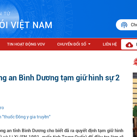
N TỬ
ÓI VIỆT NAM
Ch
TIN HOẠT ĐỘNG VOV
CHUYỂN ĐỔI SỐ
LIÊN HỆ
...
ng an Bình Dương tạm giữ hình sự 2
uro
 "thuốc Đông y gia truyền"
g an tỉnh Bình Dương cho biết đã ra quyết định tạm giữ hình