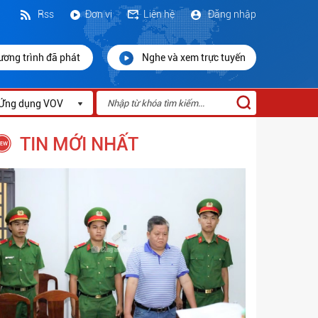
Rss
Đơn vị
Liên hệ
Đăng nhập
ương trình đã phát
Nghe và xem trực tuyến
Ứng dụng VOV
TIN MỚI NHẤT