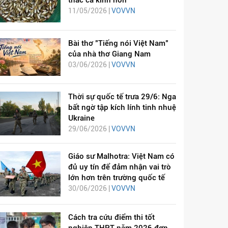
thác cá kình non
11/05/2026 |
VOVVN
Bài thơ "Tiếng nói Việt Nam"
của nhà thơ Giang Nam
03/06/2026 |
VOVVN
Thời sự quốc tế trưa 29/6: Nga
bất ngờ tập kích lính tinh nhuệ
Ukraine
29/06/2026 |
VOVVN
Giáo sư Malhotra: Việt Nam có
đủ uy tín để đảm nhận vai trò
lớn hơn trên trường quốc tế
30/06/2026 |
VOVVN
Cách tra cứu điểm thi tốt
nghiệp THPT năm 2026 đơn