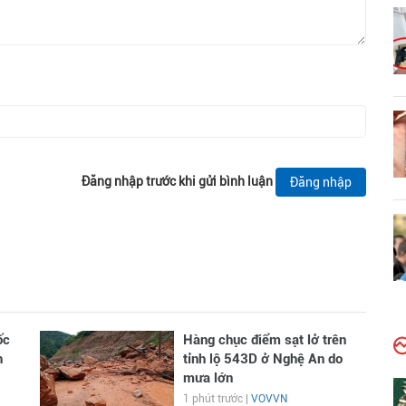
Đăng nhập trước khi gửi bình luận
Đăng nhập
ốc
Hàng chục điểm sạt lở trên
h
tỉnh lộ 543D ở Nghệ An do
mưa lớn
1 phút trước |
VOVVN