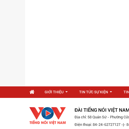
GIỚI THIỆU
TIN TỨC SỰ KIỆN
TI
...
...
ĐÀI TIẾNG NÓI VIỆT NA
Địa chỉ: 58 Quán Sứ - Phường Cử
Điện thoại: 84-24-62727127 -|-