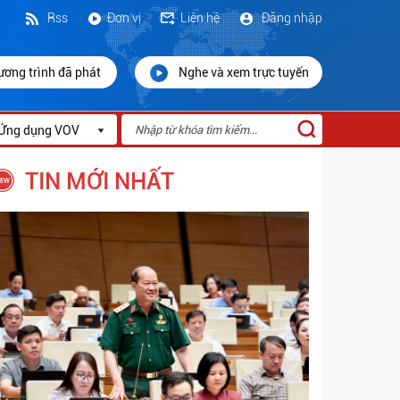
Rss
Đơn vị
Liên hệ
Đăng nhập
ương trình đã phát
Nghe và xem trực tuyến
Ứng dụng VOV
TIN MỚI NHẤT