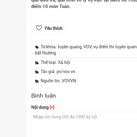
quả điều tra, quá trình xử lý vụ việc tại điểm thi 
điểm 10 môn Toán.
Yêu thích
Từ khóa: tuyên quang, VOV, vụ điểm thi tuyên qua
bất thường
Thể loại: Xã hội
Tác giả: pv/vov.vn
Nguồn tin: VOVVN
Bình luận
Nội dung
(*)