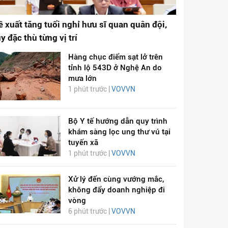
ề xuất tăng tuổi nghỉ hưu sĩ quan quân đội,
ùy đặc thù từng vị trí
Hàng chục điểm sạt lở trên
tỉnh lộ 543D ở Nghệ An do
mưa lớn
1 phút trước |
VOVVN
Bộ Y tế hướng dẫn quy trình
khám sàng lọc ung thư vú tại
tuyến xã
1 phút trước |
VOVVN
Xử lý đến cùng vướng mắc,
không đẩy doanh nghiệp đi
vòng
6 phút trước |
VOVVN