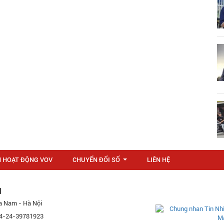
N HOẠT ĐỘNG VOV
CHUYỂN ĐỔI SỐ
LIÊN HỆ
...
M
a Nam - Hà Nội
 84-24-39781923