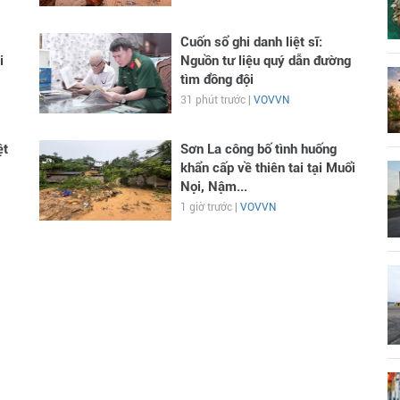
Cuốn sổ ghi danh liệt sĩ:
i
Nguồn tư liệu quý dẫn đường
tìm đồng đội
31 phút trước |
VOVVN
ệt
Sơn La công bố tình huống
khẩn cấp về thiên tai tại Muổi
Nọi, Nậm...
1 giờ trước |
VOVVN