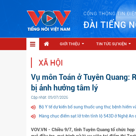
CỔNG THÔNG TIN ĐIỆ
ĐÀI TIẾNG N
GIỚI THIỆU
TIN TỨC SỰ KIỆN
...
...
XÃ HỘI
Vụ môn Toán ở Tuyên Quang: Rà
bị ảnh hưởng tâm lý
Cập nhật: 09/07/2026
Bộ Y tế dự kiến bổ sung thuốc ung thư, bệnh hiếm
Hàng chục điểm sạt lở trên tỉnh lộ 543D ở Nghệ An
VOV.VN - Chiều 9/7, tỉnh Tuyên Quang tổ chức họp b