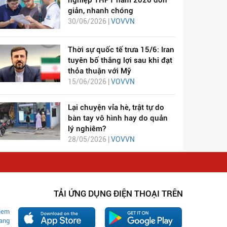
giản, nhanh chóng
30/06/2026 |
VOVVN
Thời sự quốc tế trưa 15/6: Iran
tuyên bố thắng lợi sau khi đạt
thỏa thuận với Mỹ
15/06/2026 |
VOVVN
Lại chuyện vỉa hè, trật tự do
bàn tay vô hình hay do quản
lý nghiêm?
28/05/2026 |
VOVVN
TẢI ỨNG DỤNG ĐIỆN THOẠI TRÊN