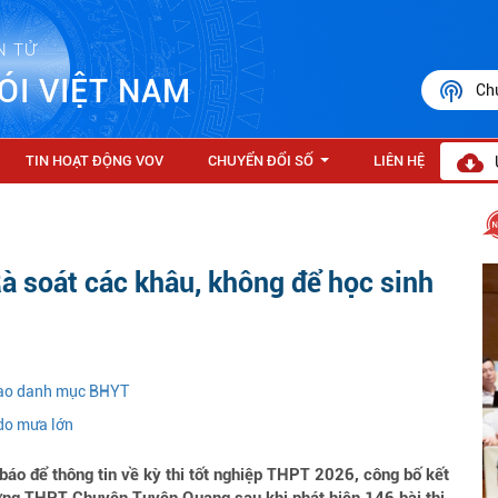
N TỬ
ÓI VIỆT NAM
Ch
TIN HOẠT ĐỘNG VOV
CHUYỂN ĐỔI SỐ
LIÊN HỆ
...
 soát các khâu, không để học sinh
 vào danh mục BHYT
 do mưa lớn
áo để thông tin về kỳ thi tốt nghiệp THPT 2026, công bố kết