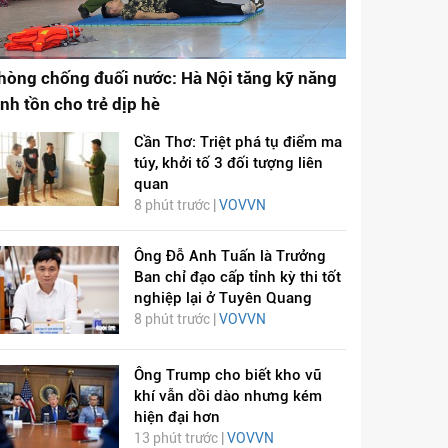
hòng chống đuối nước: Hà Nội tăng kỹ năng
inh tồn cho trẻ dịp hè
Cần Thơ: Triệt phá tụ điểm ma
túy, khởi tố 3 đối tượng liên
quan
8 phút trước |
VOVVN
Ông Đỗ Anh Tuấn là Trưởng
Ban chỉ đạo cấp tỉnh kỳ thi tốt
nghiệp lại ở Tuyên Quang
8 phút trước |
VOVVN
Ông Trump cho biết kho vũ
khí vẫn dồi dào nhưng kém
hiện đại hơn
13 phút trước |
VOVVN