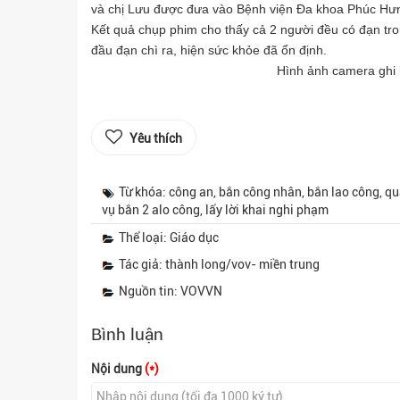
và chị Lưu được đưa vào Bệnh viện Đa khoa Phúc Hư
Kết quả chụp phim cho thấy cả 2 người đều có đạn tro
đầu đạn chì ra, hiện sức khỏe đã ổn định.
Hình ảnh camera ghi l
Yêu thích
Từ khóa: công an, bắn công nhân, bắn lao công, qu
vụ bắn 2 alo công, lấy lời khai nghi phạm
Thể loại: Giáo dục
Tác giả: thành long/vov- miền trung
Nguồn tin: VOVVN
Bình luận
Nội dung
(*)