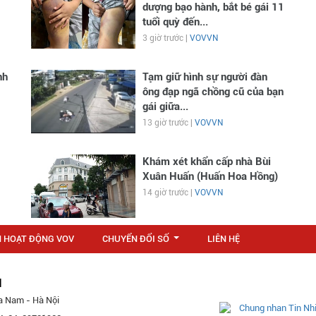
dượng bạo hành, bắt bé gái 11
tuổi quỳ đến...
3 giờ trước |
VOVVN
nh
Tạm giữ hình sự người đàn
ông đạp ngã chồng cũ của bạn
gái giữa...
13 giờ trước |
VOVVN
Khám xét khẩn cấp nhà Bùi
Xuân Huấn (Huấn Hoa Hồng)
14 giờ trước |
VOVVN
N HOẠT ĐỘNG VOV
CHUYỂN ĐỔI SỐ
LIÊN HỆ
...
M
a Nam - Hà Nội