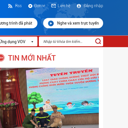
Rss
Đơn vị
Liên hệ
Đăng nhập
ương trình đã phát
Nghe và xem trực tuyến
Ứng dụng VOV
TIN MỚI NHẤT