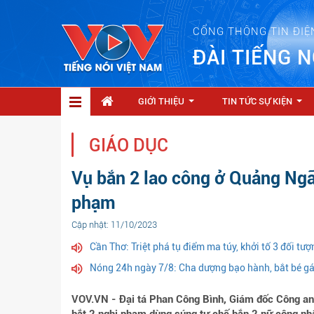
CỔNG THÔNG TIN ĐIỆ
ĐÀI TIẾNG N
GIỚI THIỆU
TIN TỨC SỰ KIỆN
...
...
GIÁO DỤC
Vụ bắn 2 lao công ở Quảng Ngãi
phạm
Cập nhật: 11/10/2023
Cần Thơ: Triệt phá tụ điểm ma túy, khởi tố 3 đối tượ
Nóng 24h ngày 7/8: Cha dượng bạo hành, bắt bé gá
VOV.VN - Đại tá Phan Công Bình, Giám đốc Công an ti