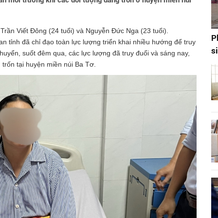
hân môi trường khi các đối tượng đang trốn ở huyện miền núi
à Trần Viết Đông (24 tuổi) và Nguyễn Đức Nga (23 tuổi).
P
ỉnh đã chỉ đạo toàn lực lượng triển khai nhiều hướng để truy
s
huyển, suốt đêm qua, các lực lượng đã truy đuổi và sáng nay,
trốn tại huyện miền núi Ba Tơ.