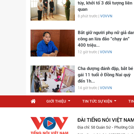
túy, khởi tố 3 đối tượng liên
quan
8 phút trước |
VOVVN
Bắt giữ người phụ nữ giả da
công an lừa đảo "chạy án"
400 triệu...
12 giờ trước |
VOVVN
Cha dượng đánh đập, bắt bé
gái 11 tuổi ở Đồng Nai quỳ
đến 1h...
14 giờ trước |
VOVVN
GIỚI THIỆU
TIN TỨC SỰ KIỆN
TI
...
...
ĐÀI TIẾNG NÓI VIỆT NA
Địa chỉ: 58 Quán Sứ - Phường Cử