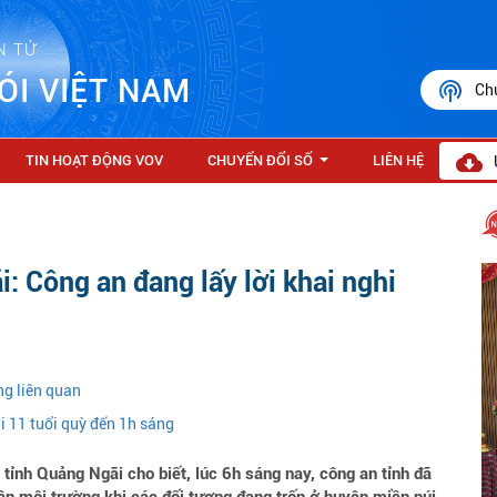
N TỬ
ÓI VIỆT NAM
Ch
TIN HOẠT ĐỘNG VOV
CHUYỂN ĐỔI SỐ
LIÊN HỆ
...
: Công an đang lấy lời khai nghi
ng liên quan
i 11 tuổi quỳ đến 1h sáng
̉nh Quảng Ngãi cho biết, lúc 6h sáng nay, công an tỉnh đã