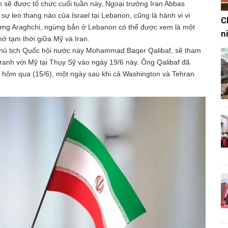
 sẽ được tổ chức cuối tuần này, Ngoại trưởng Iran Abbas
sự leo thang nào của Israel tại Lebanon, cũng là hành vi vi
C
ởng Araghchi, ngừng bắn ở Lebanon có thể được xem là một
n
ớ tạm thời giữa Mỹ và Iran.
t Chủ tịch Quốc hội nước này Mohammad Baqer Qalibaf, sẽ tham
 tranh với Mỹ tại Thụy Sỹ vào ngày 19/6 này. Ông Qalibaf đã
y hôm qua (15/6), một ngày sau khi cả Washington và Tehran