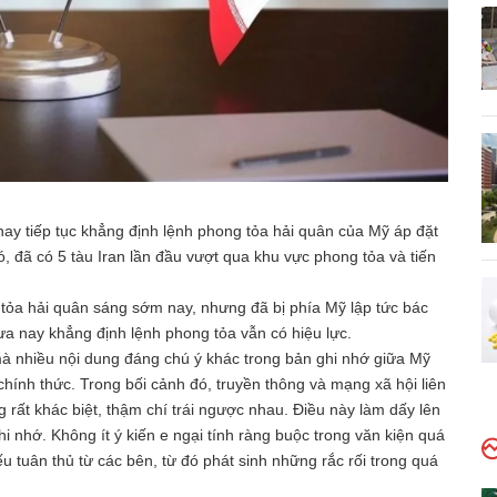
 nay tiếp tục khẳng định lệnh phong tỏa hải quân của Mỹ áp đặt
, đã có 5 tàu Iran lần đầu vượt qua khu vực phong tỏa và tiến
tỏa hải quân sáng sớm nay, nhưng đã bị phía Mỹ lập tức bác
ưa nay khẳng định lệnh phong tỏa vẫn có hiệu lực.
à nhiều nội dung đáng chú ý khác trong bản ghi nhớ giữa Mỹ
hính thức. Trong bối cảnh đó, truyền thông và mạng xã hội liên
 rất khác biệt, thậm chí trái ngược nhau. Điều này làm dấy lên
i nhớ. Không ít ý kiến e ngại tính ràng buộc trong văn kiện quá
u tuân thủ từ các bên, từ đó phát sinh những rắc rối trong quá