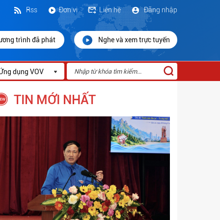
Rss
Đơn vị
Liên hệ
Đăng nhập
ương trình đã phát
Nghe và xem trực tuyến
Ứng dụng VOV
TIN MỚI NHẤT