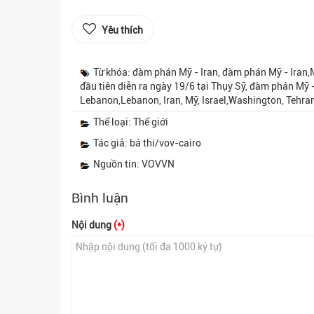
Yêu thích
Từ khóa: đàm phán Mỹ - Iran, đàm phán Mỹ - Iran,
đầu tiên diễn ra ngày 19/6 tại Thụy Sỹ, đàm phán Mỹ -
Lebanon,Lebanon, Iran, Mỹ, Israel,Washington, Tehra
Thể loại: Thế giới
Tác giả: bá thi/vov-cairo
Nguồn tin: VOVVN
Bình luận
Nội dung
(*)