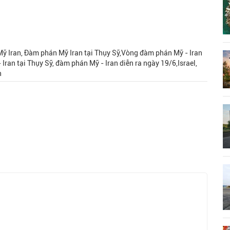
Mỹ Iran, Đàm phán Mỹ Iran tại Thụy Sỹ,Vòng đàm phán Mỹ - Iran
 Iran tại Thụy Sỹ, đàm phán Mỹ - Iran diễn ra ngày 19/6,Israel,
n