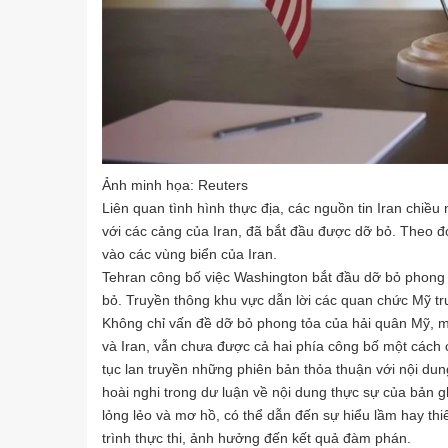
Ảnh minh họa: Reuters
Liên quan tình hình thực địa, các nguồn tin Iran chiều
với các cảng của Iran, đã bắt đầu được dỡ bỏ. Theo đó
vào các vùng biển của Iran.
Tehran công bố việc Washington bắt đầu dỡ bỏ phong 
bỏ. Truyền thông khu vực dẫn lời các quan chức Mỹ tr
Không chỉ vấn đề dỡ bỏ phong tỏa của hải quân Mỹ, m
và Iran, vẫn chưa được cả hai phía công bố một cách c
tục lan truyền những phiên bản thỏa thuận với nội dung
hoài nghi trong dư luận về nội dung thực sự của bản gh
lỏng lẻo và mơ hồ, có thể dẫn đến sự hiểu lầm hay thiế
trình thực thi, ảnh hưởng đến kết quả đàm phán.