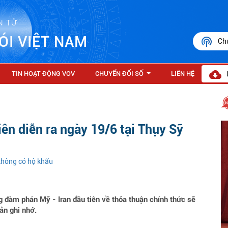
N TỬ
ÓI VIỆT NAM
Ch
TIN HOẠT ĐỘNG VOV
CHUYỂN ĐỔI SỐ
LIÊN HỆ
...
ên diễn ra ngày 19/6 tại Thụy Sỹ
 không có hộ khẩu
 đàm phán Mỹ - Iran đầu tiên về thỏa thuận chính thức sẽ
ản ghi nhớ.