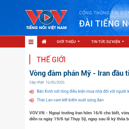
CỔNG THÔNG TIN ĐIỆ
ĐÀI TIẾNG N
GIỚI THIỆU
TIN TỨC SỰ KIỆN
...
...
THẾ GIỚI
Vòng đàm phán Mỹ - Iran đầu ti
Cập nhật: 16/06/2026
Bắc Kinh nới lỏng điều kiện mua nhà đối với người
Thái Lan cam kết kiểm soát súng đạn
VOV.VN - Ngoại trưởng Iran hôm 16/6 cho biết, vòng
diễn ra ngày 19/6 tại Thụy Sỹ, ngay sau lễ ký thỏa b