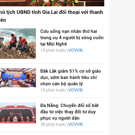
hủ tịch UBND tỉnh Gia Lai đối thoại với thanh
iên
Cứu sống nạn nhân thứ hai
trong vụ 4 người bị sóng cuốn
tại Mũi Nghê
15 phút trước |
VOVVN
Đắk Lắk giảm 51% cơ sở giáo
dục, sớm ban hành tiêu chí
chọn cán bộ quản lý
16 phút trước |
VOVVN
Đà Nẵng: Chuyển đổi số bắt
đầu từ việc thay đổi tư duy
phục vụ người dân
38 phút trước |
VOVVN