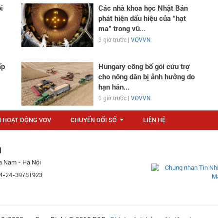
i
Các nhà khoa học Nhật Bản
phát hiện dấu hiệu của “hạt
ma” trong vũ...
3 giờ trước |
VOVVN
ấp
Hungary công bố gói cứu trợ
cho nông dân bị ảnh hưởng do
hạn hán...
6 giờ trước |
VOVVN
N HOẠT ĐỘNG VOV
CHUYỂN ĐỔI SỐ
LIÊN HỆ
...
M
a Nam - Hà Nội
 84-24-39781923