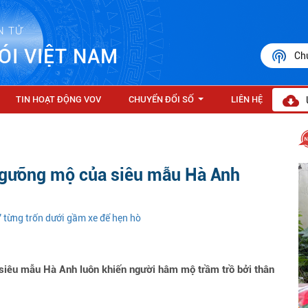
N TỬ
ÓI VIỆT NAM
Ch
TIN HOẠT ĐỘNG VOV
CHUYỂN ĐỔI SỐ
LIÊN HỆ
...
ngưỡng mộ của siêu mẫu Hà Anh
” từng trốn dưới gầm xe để hẹn hò
 siêu mẫu Hà Anh luôn khiến người hâm mộ trầm trồ bởi thân