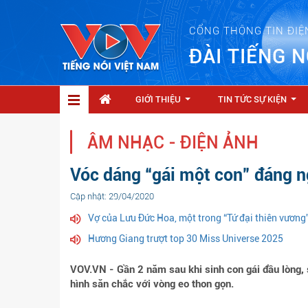
CỔNG THÔNG TIN ĐIỆ
ĐÀI TIẾNG N
GIỚI THIỆU
TIN TỨC SỰ KIỆN
...
...
ÂM NHẠC - ĐIỆN ẢNH
Vóc dáng “gái một con” đáng 
Cập nhật: 29/04/2020
Vợ của Lưu Đức Hoa, một trong “Tứ đại thiên vương
Hương Giang trượt top 30 Miss Universe 2025
VOV.VN - Gần 2 năm sau khi sinh con gái đầu lòng,
hình săn chắc với vòng eo thon gọn.