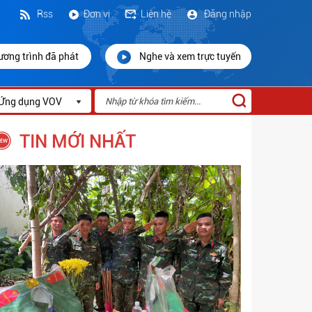
Rss
Đơn vị
Liên hệ
Đăng nhập
ương trình đã phát
Nghe và xem trực tuyến
Ứng dụng VOV
TIN MỚI NHẤT