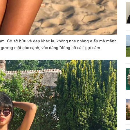
Nam. Cô sở hữu vẻ đẹp khác lạ, không nhẹ nhàng e ấp mà mãnh
dầy, gương mặt góc cạnh, vóc dáng "đồng hồ cát" gợi cảm.