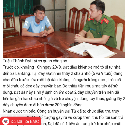
Triệu Thành Đạt tại cơ quan công an
Trước đó, khoảng 10h ngày 20/8, Đạt điều khiển xe mô tô đi từ nhà
đến xã La Bằng. Tại đây, Đạt nhìn thấy 2 cháu nhỏ (5 và 9 tuổi) đang
chơi đùa trước cửa một hộ dân, không có người trông nom, trên cổ
mỗi cháu có đeo dây chuyền bạc. Do thiếu tiền mua ma túy để sử
dụng, Đạt đã nảy sinh ý định chiếm đoạt 2 dây chuyền trên nên đã
tiến lại gần hai cháu nhỏ, giả vờ trò chuyện, dùng tay tháo, giằng lấy 2
dây chuyền đem đi bán được 200 nghìn đồng.
Nhận được tin báo, Công an huyện Đại Từ đã tổ chức điều tra, truy
xét và làm rõ Đạt là đối tượng gây ra vụ cướp trên, thu hồi tài sản trả
Đã kết nối EMC
cho bị hại. Qua xác minh, Đạt đã có 1 tiền án tàng trữ trái phép chất