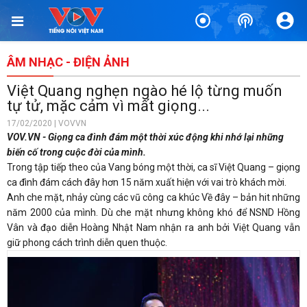
ÂM NHẠC - ĐIỆN ẢNH
Việt Quang nghẹn ngào hé lộ từng muốn
tự tử, mặc cảm vì mất giọng...
17/02/2020 | VOVVN
VOV.VN - Giọng ca đình đám một thời xúc động khi nhớ lại những
biến cố trong cuộc đời của mình.
Trong tập tiếp theo của Vang bóng một thời, ca sĩ Việt Quang – giọng
ca đình đám cách đây hơn 15 năm xuất hiện với vai trò khách mời.
Anh che mặt, nhảy cùng các vũ công ca khúc Về đây – bản hit những
năm 2000 của mình. Dù che mặt nhưng không khó để NSND Hồng
Vân và đạo diễn Hoàng Nhật Nam nhận ra anh bởi Việt Quang vẫn
giữ phong cách trình diễn quen thuộc.