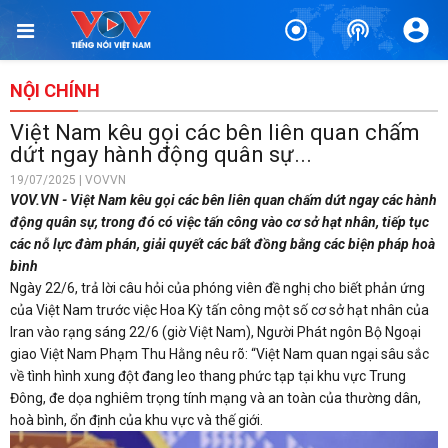
NỘI CHÍNH
Việt Nam kêu gọi các bên liên quan chấm
dứt ngay hành động quân sự...
19/07/2025 | VOVVN
VOV.VN - Việt Nam kêu gọi các bên liên quan chấm dứt ngay các hành
động quân sự, trong đó có việc tấn công vào cơ sở hạt nhân, tiếp tục
các nỗ lực đàm phán, giải quyết các bất đồng bằng các biện pháp hoà
bình
Ngày 22/6, trả lời câu hỏi của phóng viên đề nghị cho biết phản ứng
của Việt Nam trước việc Hoa Kỳ tấn công một số cơ sở hạt nhân của
Iran vào rạng sáng 22/6 (giờ Việt Nam), Người Phát ngôn Bộ Ngoại
giao Việt Nam Phạm Thu Hằng nêu rõ: “Việt Nam quan ngại sâu sắc
về tình hình xung đột đang leo thang phức tạp tại khu vực Trung
Đông, đe dọa nghiêm trọng tính mạng và an toàn của thường dân,
hoà bình, ổn định của khu vực và thế giới.