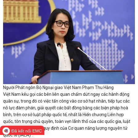
Người Phát ngôn Bộ Ngoại giao Việt Nam Phạm Thu Hằng
Việt Nam kêu gọi các bên liên quan chấm dứt ngay các hành động
quân sự, trong đó có việc tấn công vào cơ sở hạt nhân, tiếp tục các
nỗ lực đàm phán, giải quyết các bất đồng bằng các biện pháp hoà
bình, trên cơ sở luật pháp quốc tế, nhất là Hiến chương Liên hợp
quốc, tôn trọng chủ quyền, toàn vẹn lãnh thổ của các quốc gia, luật
nhân đạo quốc tế và quy định của Cơ quan năng lượng nguyên tử
Đã kết nối EMC
quốc tế (IAEA)".