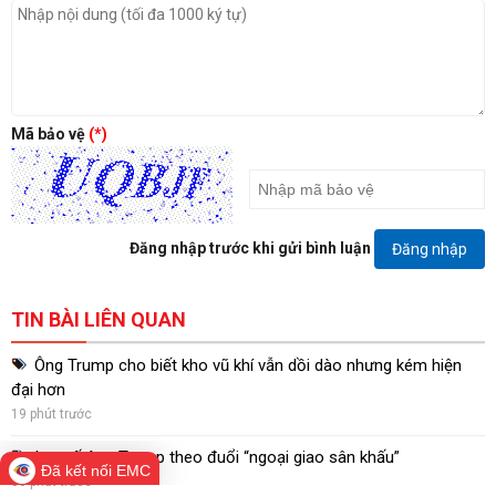
Mã bảo vệ
(*)
Đăng nhập trước khi gửi bình luận
Đăng nhập
TIN BÀI LIÊN QUAN
Ông Trump cho biết kho vũ khí vẫn dồi dào nhưng kém hiện
đại hơn
19 phút trước
Iran tố ông Trump theo đuổi “ngoại giao sân khấu”
Đã kết nối EMC
30 phút trước