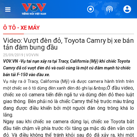
Ô TÔ - XE MÁY
Video: Vượt đèn đỏ, Toyota Camry bị xe bán
tản đâm bung đầu
25/09/2019 | VOVVN
VOV.VN -Vụ tai nạn xảy ra tại Tracy, California (Mỹ) khi chiếc Toyota
Camry đã cố vượt đèn đỏ và cuối cùng là một cú đâm mạnh từ chiếc
bán tải F-150 vào đầu xe.
Vụ
này ra ở Tracy, California (Mỹ) và được camera hành trình trên
Ở đầu video,
một chiếc xe ô tô dừng đèn xanh đèn đỏ ghi lại.&nbsp;
chiếc xe có camera tiến đến ngã tư và dừng đèn đỏ theo luật
giao thông. Bên phải nó là chiếc Camry thế hệ trước màu trắng
đang được điều khiển bởi một người đàn ông trông khá lo
lắng.
Ngay sau khi chiếc xe camera dừng lại, chiếc xe Toyota bắt
đầu tiến chậm về phía trước rồi tăng ga mặc dù đèn vẫn còn
đỏ. Và điều không thể tránh khỏi sau đó đã xảy ra, khi một