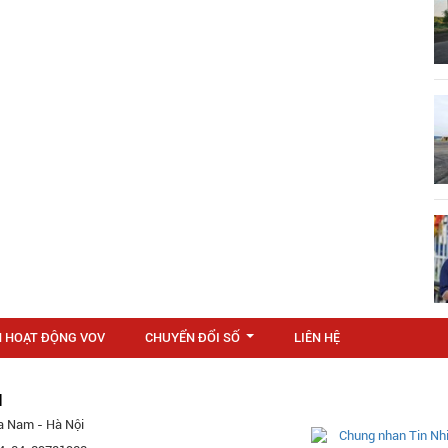
N HOẠT ĐỘNG VOV
CHUYỂN ĐỔI SỐ
LIÊN HỆ
...
M
a Nam - Hà Nội