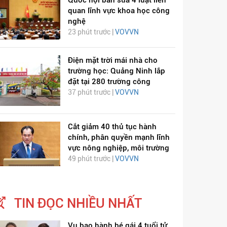
quan lĩnh vực khoa học công
nghệ
23 phút trước |
VOVVN
Điện mặt trời mái nhà cho
trường học: Quảng Ninh lắp
đặt tại 280 trường công
37 phút trước |
VOVVN
Cắt giảm 40 thủ tục hành
chính, phân quyền mạnh lĩnh
vực nông nghiệp, môi trường
49 phút trước |
VOVVN
TIN ĐỌC NHIỀU NHẤT
Vụ bạo hành bé gái 4 tuổi tử