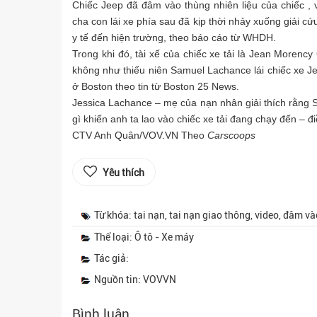
Chiếc Jeep đã đâm vào thùng nhiên liệu của chiếc
,
cha con lái xe phía sau đã kịp thời nhảy xuống giải c
y tế đến hiện trường, theo báo cáo từ WHDH.
Trong khi đó, tài xế của chiếc xe tải là Jean Morenc
không như thiếu niên Samuel Lachance lái chiếc xe 
ở Boston theo tin từ Boston 25 News.
Jessica Lachance – mẹ của nạn nhân giải thích rằng S
gì khiến anh ta lao vào chiếc xe tải đang chạy đến – đ
CTV Anh Quân/VOV.VN
Theo
Carscoops
Yêu thích
Từ khóa: tai nạn, tai nạn giao thông, video, đâm vào
Thể loại: Ô tô - Xe máy
Tác giả:
Nguồn tin: VOVVN
Bình luận