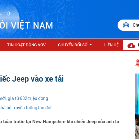
N TỬ
ÓI VIỆT NAM
Ch
TIN HOẠT ĐỘNG VOV
CHUYỂN ĐỔI SỐ
LIÊN HỆ
...
iếc Jeep vào xe tải
mới, giá từ 632 triệu đồng
phá bỏ truyền thống lâu đời
ào tuần trước tại New Hampshire khi chiếc Jeep của anh ta