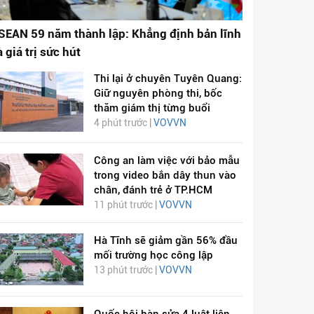
SEAN 59 năm thành lập: Khẳng định bản lĩnh
à giá trị sức hút
Thi lại ở chuyên Tuyên Quang:
Giữ nguyên phòng thi, bốc
thăm giám thị từng buổi
4 phút trước |
VOVVN
Công an làm việc với bảo mẫu
trong video bắn dây thun vào
chân, đánh trẻ ở TP.HCM
11 phút trước |
VOVVN
Hà Tĩnh sẽ giảm gần 56% đầu
mối trường học công lập
13 phút trước |
VOVVN
Quốc hội bàn sửa 4 luật liên