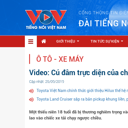
CỔNG THÔNG TIN ĐIỆ
ĐÀI TIẾNG N
GIỚI THIỆU
TIN TỨC SỰ KIỆN
...
...
Ô TÔ - XE MÁY
Video: Cú đâm trực diện của ch
Cập nhật: 25/09/2019
Toyota Việt Nam chính thức giới thiệu Hilux thế hệ 
Toyota Land Cruiser sắp ra bản pickup khung liền, 
Một thiếu niên 18 tuổi đã bị thương nghiêm trọng v
lao vào chiếc xe tải chạy ngược chiều.