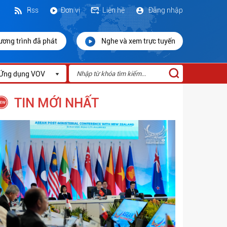
Rss
Đơn vị
Liên hệ
Đăng nhập
ương trình đã phát
Nghe và xem trực tuyến
Ứng dụng VOV
TIN MỚI NHẤT