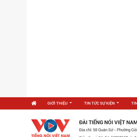
GIỚI THIỆU
TIN TỨC SỰ KIỆN
TI
...
...
ĐÀI TIẾNG NÓI VIỆT NA
Địa chỉ: 58 Quán Sứ - Phường Cử