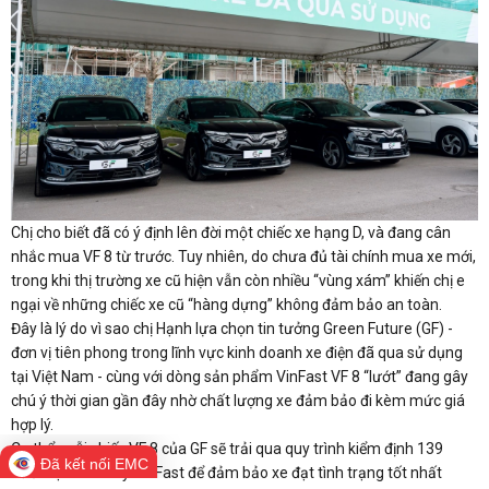
Chị cho biết đã có ý định lên đời một chiếc xe hạng D, và đang cân
nhắc mua VF 8 từ trước. Tuy nhiên, do chưa đủ tài chính mua xe mới,
trong khi thị trường xe cũ hiện vẫn còn nhiều “vùng xám” khiến chị e
ngại về những chiếc xe cũ “hàng dựng” không đảm bảo an toàn.
Đây là lý do vì sao chị Hạnh lựa chọn tin tưởng Green Future (GF) -
đơn vị tiên phong trong lĩnh vực kinh doanh xe điện đã qua sử dụng
tại Việt Nam - cùng với dòng sản phẩm VinFast VF 8 “lướt” đang gây
chú ý thời gian gần đây nhờ chất lượng xe đảm bảo đi kèm mức giá
hợp lý.
Cụ thể, mỗi chiếc VF 8 của GF sẽ trải qua quy trình kiểm định 139
Đã kết nối EMC
bước tại nhà máy VinFast để đảm bảo xe đạt tình trạng tốt nhất