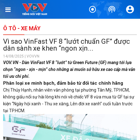
Ô TÔ - XE MÁY
Vì sao VinFast VF 8 “lướt chuẩn GF” được
dân sành xe khen “ngon xịn...
14/08/2025 | VOVVN
VOV.VN - Dàn VinFast VF 8 “lướt” từ Green Future (GF) mang tới lựa
chọn “ngon - xịn - mịn” cho những ai muốn sở hữu xe cao cấp mà vẫn
tối ưu chi phí.
Phân loại xe minh bạch, đảm bảo từ đối tác chính hãng
Chị Thúy Hạnh, nhân viên văn phòng tại phường Tân Mỹ, TP.HCM,
không giấu nổi sự hài lòng khi nói về chiếc VF 8 vừa mua từ GF tại sự
kiện “Ngày hội xanh - Thu xe xăng, Lên đời xe xanh” cuối tuần trước
tại TP.HCM.