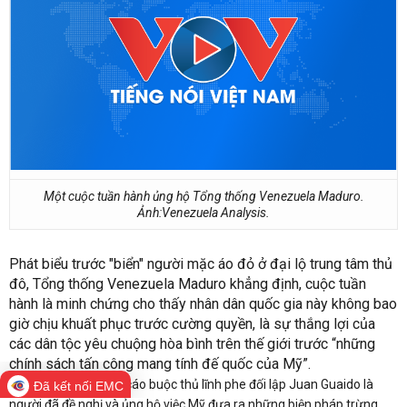
Một cuộc tuần hành ủng hộ Tổng thống Venezuela Maduro.
Ảnh:Venezuela Analysis.
Phát biểu trước "biển" người mặc áo đỏ ở đại lộ trung tâm thủ
đô, Tổng thống Venezuela Maduro khẳng định, cuộc tuần
hành là minh chứng cho thấy nhân dân quốc gia này không bao
giờ chịu khuất phục trước cường quyền, là sự thắng lợi của
các dân tộc yêu chuộng hòa bình trên thế giới trước “những
chính sách tấn công mang tính đế quốc của Mỹ”.
Tổng thống Maduro cáo buộc thủ lĩnh phe đối lập Juan Guaido là
Đã kết nối EMC
người đã đề nghị và ủng hộ việc Mỹ đưa ra những biện pháp trừng