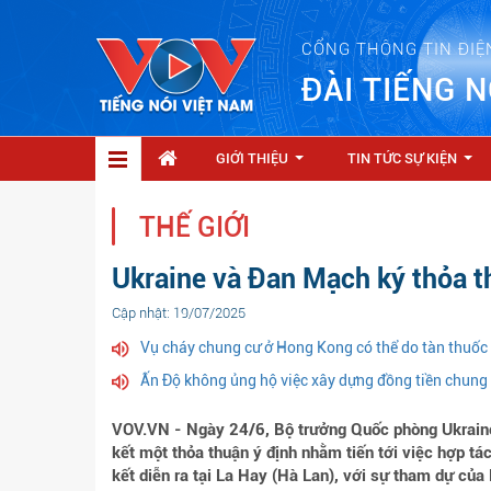
CỔNG THÔNG TIN ĐIỆ
ĐÀI TIẾNG N
GIỚI THIỆU
TIN TỨC SỰ KIỆN
...
...
THẾ GIỚI
Ukraine và Đan Mạch ký thỏa t
Cập nhật: 19/07/2025
Vụ cháy chung cư ở Hong Kong có thể do tàn thuốc 
Ấn Độ không ủng hộ việc xây dựng đồng tiền chung
VOV.VN - Ngày 24/6, Bộ trưởng Quốc phòng Ukrai
kết một thỏa thuận ý định nhằm tiến tới việc hợp tá
kết diễn ra tại La Hay (Hà Lan), với sự tham dự c