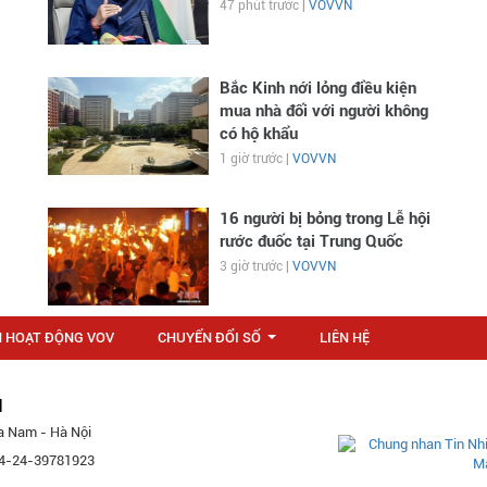
47 phút trước |
VOVVN
Bắc Kinh nới lỏng điều kiện
mua nhà đối với người không
có hộ khẩu
1 giờ trước |
VOVVN
16 người bị bỏng trong Lễ hội
rước đuốc tại Trung Quốc
3 giờ trước |
VOVVN
N HOẠT ĐỘNG VOV
CHUYỂN ĐỔI SỐ
LIÊN HỆ
...
M
a Nam - Hà Nội
 84-24-39781923