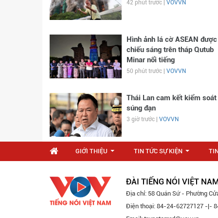
42 phút trước |
VOVVN
Hình ảnh lá cờ ASEAN được
chiếu sáng trên tháp Qutub
Minar nổi tiếng
50 phút trước |
VOVVN
Thái Lan cam kết kiểm soát
súng đạn
3 giờ trước |
VOVVN
GIỚI THIỆU
TIN TỨC SỰ KIỆN
TI
...
...
ĐÀI TIẾNG NÓI VIỆT NA
Địa chỉ: 58 Quán Sứ - Phường Cử
Điện thoại: 84-24-62727127 -|-