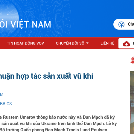
N TỬ
ÓI VIỆT NAM
Ch
TIN HOẠT ĐỘNG VOV
CHUYỂN ĐỔI SỐ
LIÊN HỆ
...
huận hợp tác sản xuất vũ khí
lá
 BRICS
ne Rustem Umerov thông báo nước này và Đan Mạch đã ký
c sản xuất vũ khí của Ukraine trên lãnh thổ Đan Mạch. Lễ ký
ủa Bộ trưởng Quốc phòng Đan Mạch Troels Lund Poulsen.