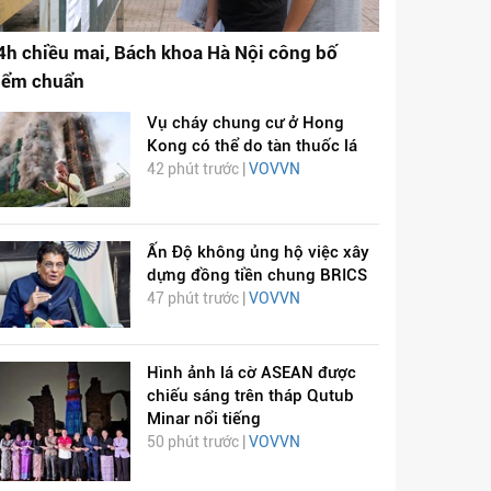
4h chiều mai, Bách khoa Hà Nội công bố
iểm chuẩn
Vụ cháy chung cư ở Hong
Kong có thể do tàn thuốc lá
42 phút trước |
VOVVN
Ấn Độ không ủng hộ việc xây
dựng đồng tiền chung BRICS
47 phút trước |
VOVVN
Hình ảnh lá cờ ASEAN được
chiếu sáng trên tháp Qutub
Minar nổi tiếng
50 phút trước |
VOVVN