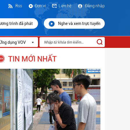
Rss
Đơn vị
Liên hệ
Đăng nhập
ương trình đã phát
Nghe và xem trực tuyến
Ứng dụng VOV
TIN MỚI NHẤT