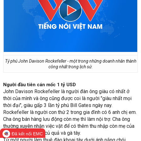
Tỷ phú John Davison Rockefeller - một trong những doanh nhân thành
công nhất trong lịch sử.
Người đầu tiên cán mốc 1 tỷ USD
John Davison Rockefeller là người đàn ông giàu có nhất ở
thời của mình và ông cũng được coi là người "giàu nhất mọi
thời đại", giàu gấp 3 lần tỷ phú Bill Gates ngày nay.
Rockefeller là người con thứ 2 trong gia đình có 6 anh chị em.
Cha ông bán hàng lưu động còn mẹ thì làm nội trợ. Cha ông
thường xuyên nhận việc vặt để có thêm thu nhập còn mẹ của
ông ở nhà bán kẹo, củ quả và gà tây.
Đã kết nối EMC
Từ một người làm thuê đào khoai tây dưới ánh nắng chói