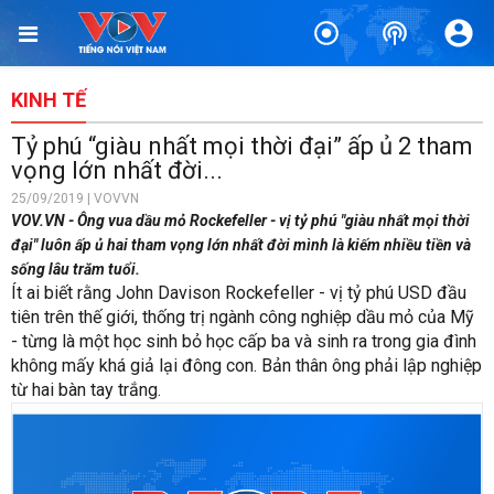
KINH TẾ
Tỷ phú “giàu nhất mọi thời đại” ấp ủ 2 tham
vọng lớn nhất đời...
25/09/2019 | VOVVN
VOV.VN - Ông vua dầu mỏ Rockefeller - vị tỷ phú "giàu nhất mọi thời
đại" luôn ấp ủ hai tham vọng lớn nhất đời mình là kiếm nhiều tiền và
sống lâu trăm tuổi.
Ít ai biết rằng John Davison Rockefeller - vị tỷ phú USD đầu
tiên trên thế giới, thống trị ngành công nghiệp dầu mỏ của Mỹ
- từng là một học sinh bỏ học cấp ba và sinh ra trong gia đình
không mấy khá giả lại đông con. Bản thân ông phải lập nghiệp
từ hai bàn tay trắng.