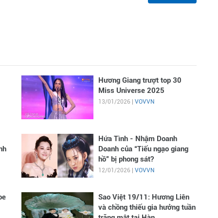
Hương Giang trượt top 30
Miss Universe 2025
13/01/2026 |
VOVVN
Hứa Tình - Nhậm Doanh
nh
Doanh của “Tiếu ngạo giang
hồ” bị phong sát?
12/01/2026 |
VOVVN
oe
Sao Việt 19/11: Hương Liên
và chồng thiếu gia hưởng tuần
trăng mật tại Hàn...