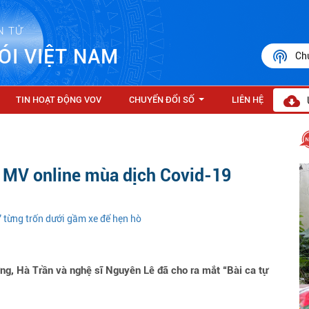
N TỬ
ÓI VIỆT NAM
Ch
TIN HOẠT ĐỘNG VOV
CHUYỂN ĐỔI SỐ
LIÊN HỆ
...
a MV online mùa dịch Covid-19
” từng trốn dưới gầm xe để hẹn hò
ng, Hà Trần và nghệ sĩ Nguyên Lê đã cho ra mắt “Bài ca tự