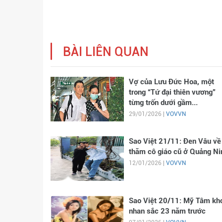
BÀI LIÊN QUAN
Vợ của Lưu Đức Hoa, một
trong “Tứ đại thiên vương”
từng trốn dưới gầm...
29/01/2026 |
VOVVN
Sao Việt 21/11: Đen Vâu về
thăm cô giáo cũ ở Quảng Ni
12/01/2026 |
VOVVN
Sao Việt 20/11: Mỹ Tâm kh
nhan sắc 23 năm trước