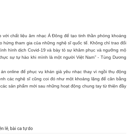
 với chất liệu âm nhạc Á Đông để tạo tinh thần phóng khoáng
o hứng tham gia của những nghệ sĩ quốc tế. Không chỉ trao đổi
tình hình dịch Covid-19 và bày tỏ sự khâm phục và ngưỡng mộ
i thực sự tự hào khi mình là một người Việt Nam” - Tùng Dương
 án online để phục vụ khán giả yêu nhạc thay vì ngồi thụ động
ệnh các nghệ sĩ cũng coi đó như một khoảng lặng để cân bằng
và các sản phẩm mới sau những hoạt động chung tay từ thiện đầy
n lê, bài ca tự do