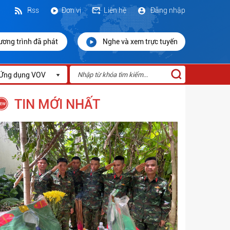
Rss
Đơn vị
Liên hệ
Đăng nhập
ương trình đã phát
Nghe và xem trực tuyến
Ứng dụng VOV
TIN MỚI NHẤT