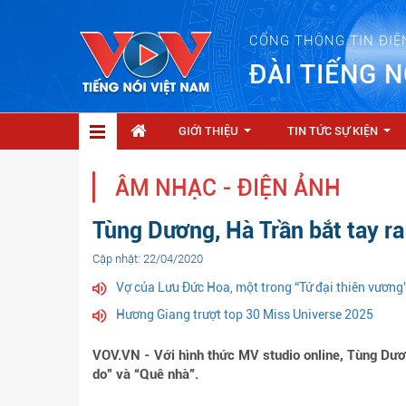
CỔNG THÔNG TIN ĐIỆ
ĐÀI TIẾNG N
GIỚI THIỆU
TIN TỨC SỰ KIỆN
...
...
ÂM NHẠC - ĐIỆN ẢNH
Tùng Dương, Hà Trần bắt tay r
Cập nhật: 22/04/2020
Vợ của Lưu Đức Hoa, một trong “Tứ đại thiên vương
Hương Giang trượt top 30 Miss Universe 2025
VOV.VN - Với hình thức MV studio online, Tùng Dươ
do” và “Quê nhà”.