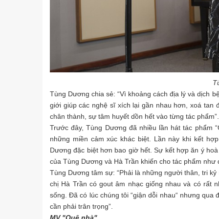
T
Tùng Dương chia sẻ: “Vì khoảng cách địa lý và dịc
giới giúp các nghệ sĩ xích lại gần nhau hơn, xoá tan
chân thành, sự tâm huyết dồn hết vào từng tác phẩm”.
Trước đây, Tùng Dương đã nhiều lần hát tác phẩm “
những miền cảm xúc khác biệt. Lần này khi kết hợ
Dương đặc biệt hơn bao giờ hết. Sự kết hợp ăn ý hoà q
của Tùng Dương và Hà Trần khiến cho tác phẩm như 
Tùng Dương tâm sự: “Phải là những người thân, tri kỷ 
chị Hà Trần có gout âm nhạc giống nhau và có rất 
sống. Đã có lúc chúng tôi “giận dỗi nhau“ nhưng qua 
cần phải trân trọng”.
MV "Quê nhà"