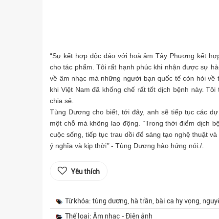
“Sự kết hợp độc đáo với hoà âm Tây Phương kết hợp
cho tác phẩm. Tôi rất hạnh phúc khi nhận được sự hà
về âm nhạc mà những người bạn quốc tế còn hỏi về 
khi Việt Nam đã khống chế rất tốt dịch bệnh này. Tô
chia sẻ.
Tùng Dương cho biết, tới đây, anh sẽ tiếp tục các dự
một chỗ mà không lao động. “Trong thời điểm dịch b
cuộc sống, tiếp tục trau dồi để sáng tạo nghệ thuật 
ý nghĩa và kịp thời’’ - Tùng Dương hào hứng nói./.
Yêu thích
Từ khóa: tùng dương, hà trần, bài ca hy vọng, nguyê
Thể loại: Âm nhạc - Điện ảnh