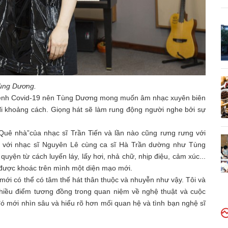
ùng Dương.
h bệnh Covid-19 nên Tùng Dương mong muốn âm nhạc xuyên biên
 đi khoảng cách. Giọng hát sẽ làm rung động người nghe bởi sự
Quê nhà”của nhạc sĩ Trần Tiến và lần nào cũng rưng rưng với
p với nhạc sĩ Nguyên Lê cùng ca sĩ Hà Trần dường như Tùng
uyện từ cách luyến láy, lấy hơi, nhả chữ, nhịp điệu, cảm xúc...
được khoác trên mình một diện mạo mới.
mới có thể có tâm thế hát thân thuộc và nhuyễn như vậy. Tôi và
nhiều điểm tương đồng trong quan niệm về nghệ thuật và cuộc
đó mới nhìn sâu và hiểu rõ hơn mối quan hệ và tình bạn nghệ sĩ