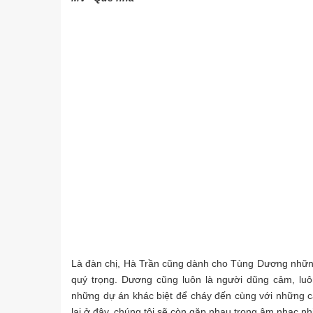
Là đàn chị, Hà Trần cũng dành cho Tùng Dương những
quý trọng. Dương cũng luôn là người dũng cảm, luô
những dự án khác biệt để cháy đến cùng với những 
lại ở đây, chúng tôi sẽ còn gặp nhau trong âm nhạc n