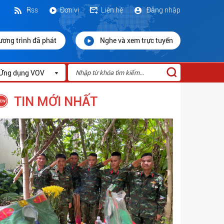
Rss
Đơn vị
Liên hệ
Đăng nhập
ương trình đã phát
Nghe và xem trực tuyến
Ứng dụng VOV
TIN MỚI NHẤT