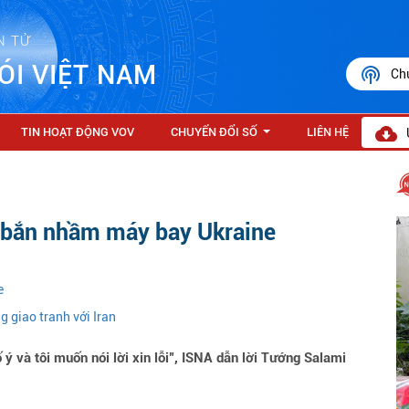
N TỬ
ÓI VIỆT NAM
Ch
TIN HOẠT ĐỘNG VOV
CHUYỂN ĐỔI SỐ
LIÊN HỆ
...
 vụ bắn nhầm máy bay Ukraine
e
g giao tranh với Iran
 và tôi muốn nói lời xin lỗi”, ISNA dẫn lời Tướng Salami