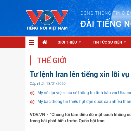
CỔNG THÔNG TIN ĐIỆ
ĐÀI TIẾNG N
GIỚI THIỆU
TIN TỨC SỰ KIỆN
...
...
THẾ GIỚI
Tư lệnh Iran lên tiếng xin lỗi
Cập nhật: 13/01/2020
Mỹ nối lại việc chia sẻ thông tin tình báo với Ukrain
Mỹ bác thông tin thiếu hụt đạn dược sau nhiều thán
VOV.VN - “Chúng tôi làm điều đó một cách không cố ý
trong bài phát biểu trước Quốc hội Iran.