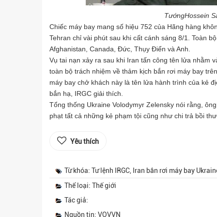
TướngHossein Sal
Chiếc máy bay mang số hiệu 752 của Hãng hàng không
Tehran chỉ vài phút sau khi cất cánh sáng 8/1. Toàn b
Afghanistan, Canada, Đức, Thụy Điển và Anh.
Vụ tai nạn xảy ra sau khi Iran tấn công tên lửa nhằm 
toàn bộ trách nhiệm về thảm kịch bắn rơi máy bay trê
máy bay chở khách này là tên lửa hành trình của kẻ địc
bắn hạ, IRGC giải thích.
Tổng thống Ukraine Volodymyr Zelensky nói rằng, ông k
phạt tất cả những kẻ phạm tội cũng như chi trả bồi thư
Yêu thích
Từ khóa: Tư lệnh IRGC, Iran bắn rơi máy bay Ukrain
Thể loại: Thế giới
Tác giả:
Nguồn tin: VOVVN