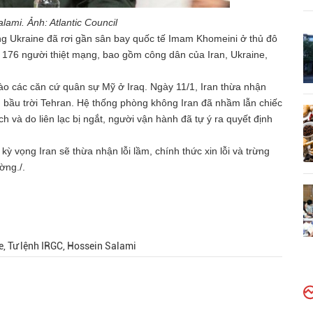
ami. Ảnh: Atlantic Council
 Ukraine đã rơi gần sân bay quốc tế Imam Khomeini ở thủ đô
ộ 176 người thiệt mạng, bao gồm công dân của Iran, Ukraine,
vào các căn cứ quân sự Mỹ ở Iraq. Ngày 11/1, Iran thừa nhận
n bầu trời Tehran. Hệ thống phòng không Iran đã nhầm lẫn chiếc
h và do liên lạc bị ngắt, người vận hành đã tự ý ra quyết định
ỳ vọng Iran sẽ thừa nhận lỗi lầm, chính thức xin lỗi và trừng
ờng./.
e, Tư lệnh IRGC, Hossein Salami