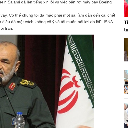
n Salami đã lên tiếng xin lỗi vụ việc bắn rơi máy bay Boeing
vậy. Có thể chúng tôi đã mắc phải một sai lầm dẫn đến cái chết
T
điều đó một cách không cố ý và tôi muốn nói lời xin lỗi”, ISNA
ội Iran.
t