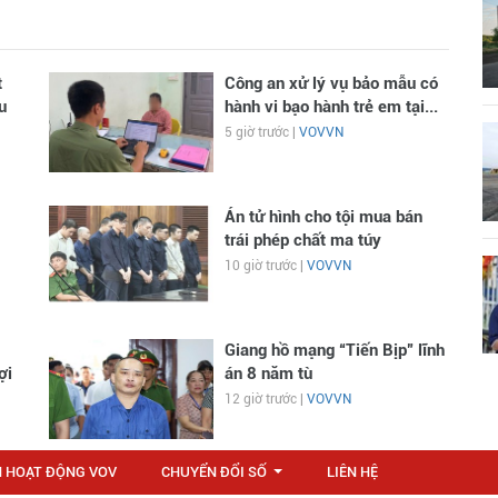
t
Công an xử lý vụ bảo mẫu có
u
hành vi bạo hành trẻ em tại...
5 giờ trước |
VOVVN
Án tử hình cho tội mua bán
trái phép chất ma túy
10 giờ trước |
VOVVN
Giang hồ mạng “Tiến Bịp” lĩnh
ợi
án 8 năm tù
12 giờ trước |
VOVVN
N HOẠT ĐỘNG VOV
CHUYỂN ĐỔI SỐ
LIÊN HỆ
...