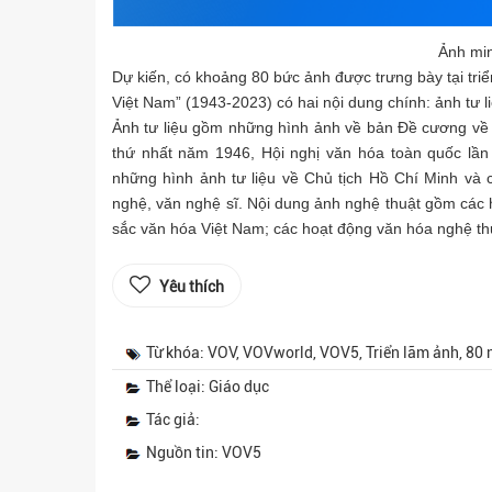
Ảnh mi
Dự kiến, có khoảng 80 bức ảnh được trưng bày tại tri
Việt Nam” (1943-2023) có hai nội dung chính: ảnh tư l
Ảnh tư liệu gồm những hình ảnh về bản Đề cương về 
thứ nhất năm 1946, Hội nghị văn hóa toàn quốc lầ
những hình ảnh tư liệu về Chủ tịch Hồ Chí Minh và
nghệ, văn nghệ sĩ. Nội dung ảnh nghệ thuật gồm các hì
sắc văn hóa Việt Nam; các hoạt động văn hóa nghệ th
Yêu thích
Từ khóa: VOV, VOVworld, VOV5, Triển lãm ảnh, 80
Thể loại: Giáo dục
Tác giả:
Nguồn tin: VOV5