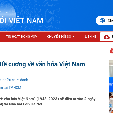
N TỬ
ÓI VIỆT NAM
Ch
TIN HOẠT ĐỘNG VOV
CHUYỂN ĐỔI SỐ
LIÊN HỆ
...
 Đề cương về văn hóa Việt Nam
i nhiều chức danh
em tại TP.HCM
ề văn hóa Việt Nam" (1943-2023) sẽ diễn ra vào 2 ngày
i) và Nhà hát Lớn Hà Nội.