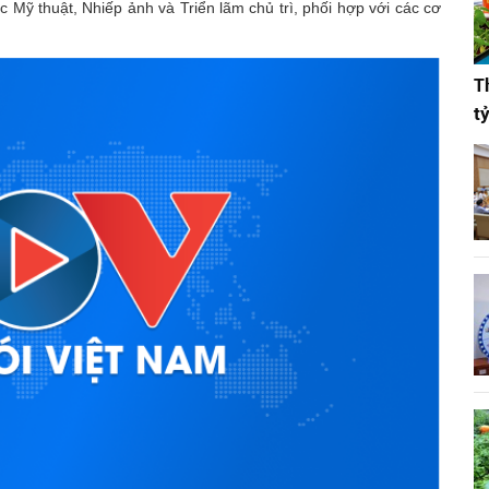
 Mỹ thuật, Nhiếp ảnh và Triển lãm chủ trì, phối hợp với các cơ
T
t