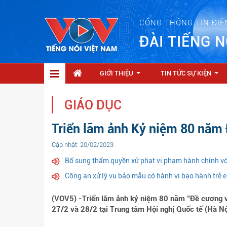
CỔNG THÔNG TIN ĐIỆ
ĐÀI TIẾNG N
GIỚI THIỆU
TIN TỨC SỰ KIỆN
...
...
GIÁO DỤC
Triển lãm ảnh Kỷ niệm 80 năm
Cập nhật: 20/02/2023
Bổ sung thẩm quyền xử phạt vi phạm hành chính vớ
Công an xử lý vụ bảo mẫu có hành vi bạo hành trẻ 
(VOV5) -Triển lãm ảnh kỷ niệm 80 năm "Đề cương v
27/2 và 28/2 tại Trung tâm Hội nghị Quốc tế (Hà Nộ