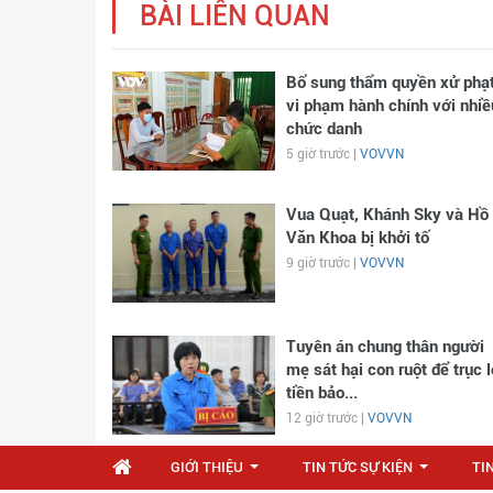
BÀI LIÊN QUAN
Bổ sung thẩm quyền xử phạ
vi phạm hành chính với nhiề
chức danh
5 giờ trước |
VOVVN
Vua Quạt, Khánh Sky và Hồ
Văn Khoa bị khởi tố
9 giờ trước |
VOVVN
Tuyên án chung thân người
mẹ sát hại con ruột để trục l
tiền bảo...
12 giờ trước |
VOVVN
GIỚI THIỆU
TIN TỨC SỰ KIỆN
TI
...
...