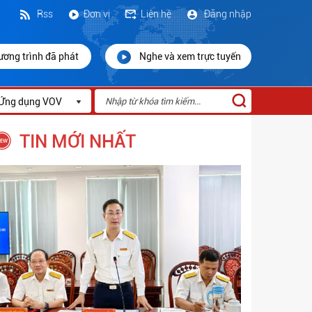
Rss
Đơn vị
Liên hệ
Đăng nhập
ương trình đã phát
Nghe và xem trực tuyến
Ứng dụng VOV
TIN MỚI NHẤT