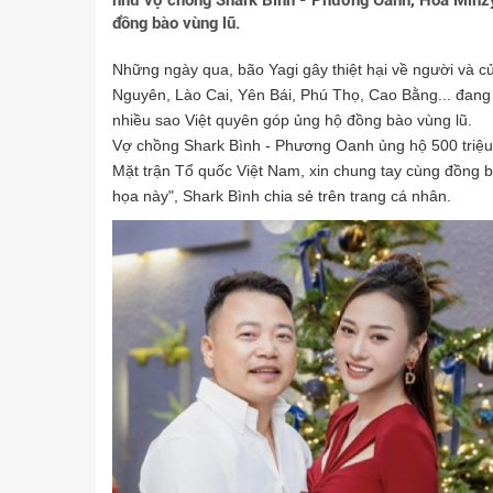
như vợ chồng Shark Bình - Phương Oanh, Hòa Minzy
đồng bào vùng lũ.
Những ngày qua, bão Yagi gây thiệt hại về người và củ
Nguyên, Lào Cai, Yên Bái, Phú Thọ, Cao Bằng... đang chị
nhiều sao Việt quyên góp ủng hộ đồng bào vùng lũ.
Vợ chồng Shark Bình - Phương Oanh ủng hộ 500 triệu 
Mặt trận Tổ quốc Việt Nam, xin chung tay cùng đồng b
họa này", Shark Bình chia sẻ trên trang cá nhân.