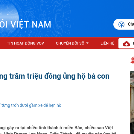
N TỬ
ÓI VIỆT NAM
Ch
TIN HOẠT ĐỘNG VOV
CHUYỂN ĐỔI SỐ
LIÊN HỆ
...
ng trăm triệu đồng ủng hộ bà con
” từng trốn dưới gầm xe để hẹn hò
gi gây ra tại nhiều tỉnh thành ở miền Bắc, nhiều sao Việt