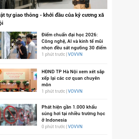
rật tự giao thông - khởi đầu của kỷ cương xã
ội
Điểm chuẩn đại học 2026:
Công nghệ, AI và kinh tế mũi
nhọn đều sát ngưỡng 30 điểm
1 phút trước |
VOVVN
HĐND TP Hà Nội xem xét sắp
xếp lại các cơ quan chuyên
môn
1 phút trước |
VOVVN
Phát hiện gần 1.000 khẩu
súng hơi tại nhiều trường học
ở Indonesia
0 phút trước |
VOVVN