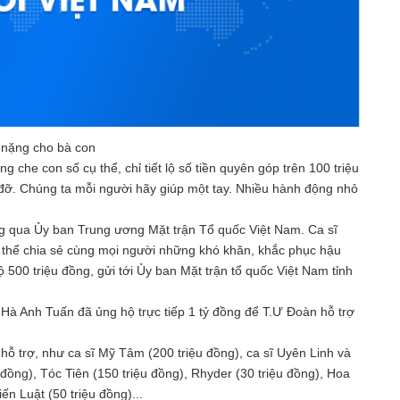
 nặng cho bà con
che con số cụ thể, chỉ tiết lộ số tiền quyên góp trên 100 triệu
 đỡ. Chúng ta mỗi người hãy giúp một tay. Nhiều hành động nhỏ
g qua Ủy ban Trung ương Mặt trận Tổ quốc Việt Nam. Ca sĩ
thể chia sẻ cùng mọi người những khó khăn, khắc phục hậu
00 triệu đồng, gửi tới Ủy ban Mặt trận tổ quốc Việt Nam tỉnh
 Hà Anh Tuấn đã ủng hộ trực tiếp 1 tỷ đồng để T.Ư Đoàn hỗ trợ
hỗ trợ, như ca sĩ Mỹ Tâm (200 triệu đồng), ca sĩ Uyên Linh và
đồng), Tóc Tiên (150 triệu đồng), Rhyder (30 triệu đồng), Hoa
n Luật (50 triệu đồng)...