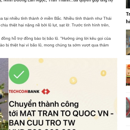
, Ninh Dương Lan Ngọc, Trấn Thành...đã quyên góp ủng hộ
T
a tại nhiều tỉnh thành ở miền Bắc. Nhiều tỉnh thành như Thái
h
u thiệt hại nặng nề bởi lũ lụt, sạt lở. Trước tình hình trên,
đồng hỗ trợ đồng bào bị bão lũ. "Hưởng ứng lời kêu gọi của
ào bị thiệt hại vì bão lũ, mong chúng ta sớm vượt qua thảm