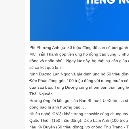
Phí Phương Anh gửi 50 triệu đồng để san sẻ bớt gánh
MC Trấn Thành góp tiền ủng hộ đồng bào vùng lũ nhưng 
đồng và nhắn nhủ: "Ngay lúc này, họ thật sự cần giúp
sẽ có kết quả lớn".
Ninh Dương Lan Ngọc và gia đình ủng hộ 50 triệu đồn
Đức Phúc đóng góp 100 triệu đồng với mong muốn có 
quả sau bão. Tùng Dương cùng nhóm bạn thân ủng hộ 5
Thái Nguyên.
Hưởng ứng lời kêu gọi của Ban Bí thư T.Ư Đoàn, ca sĩ
đồng bào bị ảnh hưởng bão lũ.
Nhiều nghệ sĩ Việt khác trong showbiz cũng chung tay 
Quốc Thiên (150 triệu đồng), Diệp Lâm Anh (100 triệu 
hậu Kỳ Duyên (50 triệu đồng), vợ chồng Thu Trang - Tiế