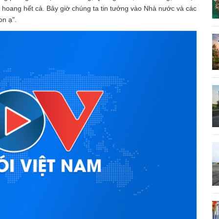
n hoang hết cả. Bây giờ chúng ta tin tưởng vào Nhà nước và các
on ạ".