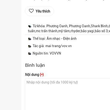
Yêu thích
Từ khóa: Phương Oanh, Phương Oanh,Shark Bình,đ
tuấn,mc trấn thành,mỹ tâm,rhyder,bão yagi,bão số 3
Thể loại: Âm nhạc - Điện ảnh
Tác giả: mai trang/vov.vn
Nguồn tin: VOVVN
Bình luận
Nội dung
(*)