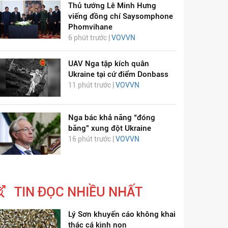
Thủ tướng Lê Minh Hưng
viếng đồng chí Saysomphone
Phomvihane
6 phút trước |
VOVVN
UAV Nga tập kích quân
Ukraine tại cứ điểm Donbass
11 phút trước |
VOVVN
Nga bác khả năng “đóng
băng” xung đột Ukraine
16 phút trước |
VOVVN
TIN ĐỌC NHIỀU NHẤT
Lý Sơn khuyến cáo không khai
thác cá kình non