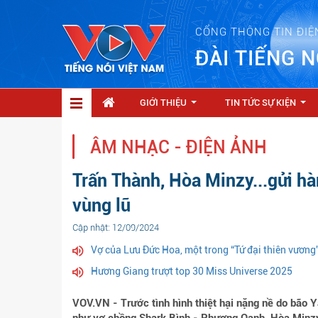
CỔNG THÔNG TIN ĐIỆ
ĐÀI TIẾNG N
GIỚI THIỆU
TIN TỨC SỰ KIỆN
...
...
ÂM NHẠC - ĐIỆN ẢNH
Trấn Thành, Hòa Minzy...gửi hà
vùng lũ
Cập nhật: 12/09/2024
Vợ của Lưu Đức Hoa, một trong “Tứ đại thiên vương
Hương Giang trượt top 30 Miss Universe 2025
VOV.VN - Trước tình hình thiệt hại nặng nề do bão Ya