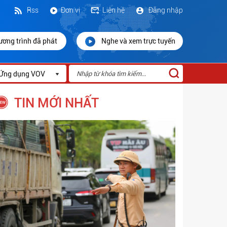
Rss
Đơn vị
Liên hệ
Đăng nhập
ương trình đã phát
Nghe và xem trực tuyến
Ứng dụng VOV
TIN MỚI NHẤT