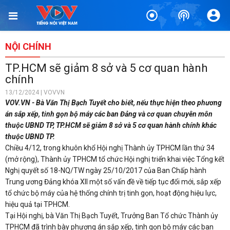
NỘI CHÍNH
TP.HCM sẽ giảm 8 sở và 5 cơ quan hành
chính
13/12/2024 | VOVVN
VOV.VN - Bà Văn Thị Bạch Tuyết cho biết, nếu thực hiện theo phương
án sắp xếp, tinh gọn bộ máy các ban Đảng và cơ quan chuyên môn
thuộc UBND TP, TP.HCM sẽ giảm 8 sở và 5 cơ quan hành chính khác
thuộc UBND TP.
Chiều 4/12, trong khuôn khổ Hội nghị Thành ủy TPHCM lần thứ 34
(mở rộng), Thành ủy TPHCM tổ chức Hội nghị triển khai việc Tổng kết
Nghị quyết số 18-NQ/TW ngày 25/10/2017 của Ban Chấp hành
Trung ương Đảng khóa XII một số vấn đề về tiếp tục đổi mới, sắp xếp
tổ chức bộ máy của hệ thống chính trị tinh gọn, hoạt động hiệu lực,
hiệu quả tại TPHCM.
Tại Hội nghị, bà Văn Thị Bạch Tuyết, Trưởng Ban Tổ chức Thành ủy
TPHCM đã trình bày phương án sắp xếp, tinh gọn bộ máy các ban