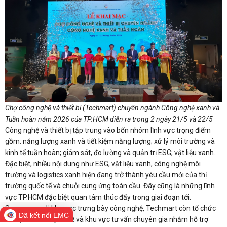
Chợ công nghệ và thiết bị (Techmart) chuyên ngành Công nghệ xanh và
Tuần hoàn năm 2026 của TP.HCM diễn ra trong 2 ngày 21/5 và 22/5
Công nghệ và thiết bị tập trung vào bốn nhóm lĩnh vực trọng điểm
gồm: năng lượng xanh và tiết kiệm năng lượng; xử lý môi trường và
kinh tế tuần hoàn; giám sát, đo lường và quản trị ESG; vật liệu xanh.
Đặc biệt, nhiều nội dung như ESG, vật liệu xanh, công nghệ môi
trường và logistics xanh hiện đang trở thành yêu cầu mới của thị
trường quốc tế và chuỗi cung ứng toàn cầu. Đây cũng là những lĩnh
vực TP.HCM đặc biệt quan tâm thúc đẩy trong giai đoạn tới.
Song song với khu vực trưng bày công nghệ, Techmart còn tổ chức
Đã kết nối EMC
15 hội thảo chuyên đề và khu vực tư vấn chuyên gia nhằm hỗ trợ