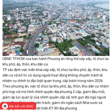
UBND TP.HCM vừa ban hành Phương án tổng thể sắp xếp, tổ chức lại
khu phố, ấp, thôn, khu dân cư.
TP xác định việc triển khai sắp xếp, tổ chức lại khu phố, ấp, thôn, khu
dân cư và bố trí, sử dụng người hoạt động không chuyên trách là
nhiệm vụ chính trị đặc biệt quan trọng, cấp bách trong năm 2026.
Theo phương án, việc tổ chức lại khu phố, ấp, thôn, khu dân cư nhằm
phù hợp với mô hình chính quyền địa phương 2 cấp, giảm đầu mối,
giảm áp lực quản lý của chính quyền cấp xã, tinh gọn đội ngũ người
hoạt động không chuyên trách, giảm chi ngân sách Nhà nước và
Đã kết nối EMC
tăng nguồn lực cho phát triển KT-XH địa phương.