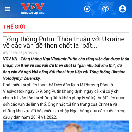
THẾ GIỚI
Tổng thống Putin: Thỏa thuận với Ukraine
về các vấn đề then chốt là “bất...
07/09/2025 | VOVVN
VOV.VN - Tổng thống Nga Vladimir Putin cho rằng việc đạt được thỏa
thuận với Kiev về các vấn đề then chốt là “gần như bất khả thi”, dù
ông vẫn để ngỏ khả năng đối thoại trực tiếp với Tổng thống Ukraine
Volodymyr Zelensky.
Phát biểu tại phiên toàn thể Diễn đàn Kinh tế Phương Đông ở
Vladivostok ngày 5/9, ông Putin khẳng định, ngay cả khi có ý chí
chính trị, vẫn tồn tại những “khó khăn pháp lý và kỹ thuật” liên quan
đến các vấn đề lãnh thổ. Ông nhắc tới tình trạng của Crimea và
những khu vực đã bỏ phiếu gia nhập Nga thông qua các cuộc trưng
cầu ý dân năm 2014 và 2022.