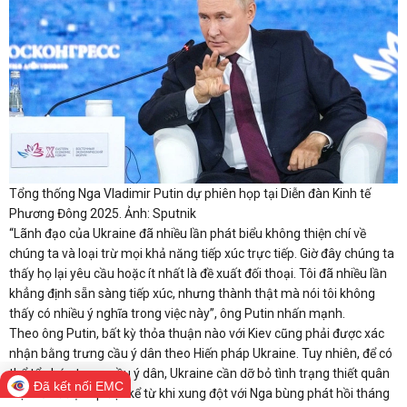
Tổng thống Nga Vladimir Putin dự phiên họp tại Diễn đàn Kinh tế
Phương Đông 2025. Ảnh: Sputnik
“Lãnh đạo của Ukraine đã nhiều lần phát biểu không thiện chí về
chúng ta và loại trừ mọi khả năng tiếp xúc trực tiếp. Giờ đây chúng ta
thấy họ lại yêu cầu hoặc ít nhất là đề xuất đối thoại. Tôi đã nhiều lần
khẳng định sẵn sàng tiếp xúc, nhưng thành thật mà nói tôi không
thấy có nhiều ý nghĩa trong việc này”, ông Putin nhấn mạnh.
Theo ông Putin, bất kỳ thỏa thuận nào với Kiev cũng phải được xác
nhận bằng trưng cầu ý dân theo Hiến pháp Ukraine. Tuy nhiên, để có
thể tổ chức trưng cầu ý dân, Ukraine cần dỡ bỏ tình trạng thiết quân
Đã kết nối EMC
luật vốn được áp đặt kể từ khi xung đột với Nga bùng phát hồi tháng