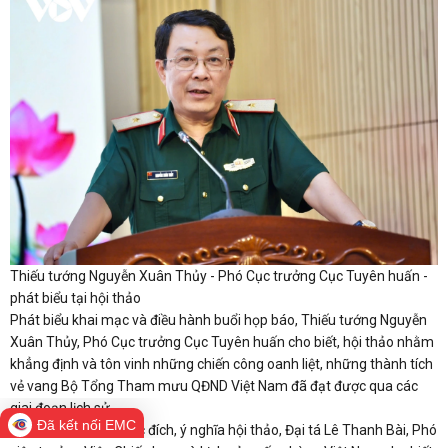
Thiếu tướng Nguyễn Xuân Thủy - Phó Cục trưởng Cục Tuyên huấn -
phát biểu tại hội thảo
Phát biểu khai mạc và điều hành buổi họp báo, Thiếu tướng Nguyễn
Xuân Thủy, Phó Cục trưởng Cục Tuyên huấn cho biết, hội thảo nhằm
khẳng định và tôn vinh những chiến công oanh liệt, những thành tích
vẻ vang Bộ Tổng Tham mưu QĐND Việt Nam đã đạt được qua các
giai đoạn lịch sử.
Đã kết nối EMC
Giới thiệu chủ đề, mục đích, ý nghĩa hội thảo, Đại tá Lê Thanh Bài, Phó