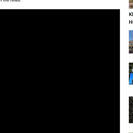
h thổ nhau.
K
H