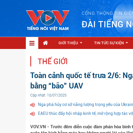
CỔNG THÔNG TIN ĐIỆ
ĐÀI TIẾNG N
GIỚI THIỆU
TIN TỨC SỰ KIỆN
...
...
THẾ GIỚI
Toàn cảnh quốc tế trưa 2/6: Ng
bằng “bão” UAV
Cập nhật: 18/07/2025
Nga phá hủy cơ sở năng lượng trọng yếu của Ukrai
EAEU thúc đẩy hội nhập kinh tế, mở rộng hợp tác với
VOV.VN - Trước đêm diễn cuộc đàm phán hòa bình tạ