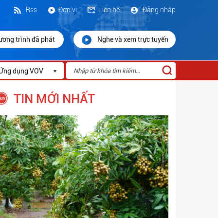
Rss
Đơn vị
Liên hệ
Đăng nhập
ương trình đã phát
Nghe và xem trực tuyến
Ứng dụng VOV
TIN MỚI NHẤT