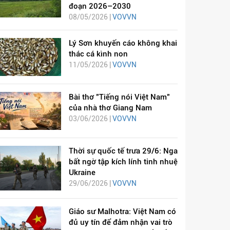
đoạn 2026–2030
08/05/2026 |
VOVVN
Lý Sơn khuyến cáo không khai
thác cá kình non
11/05/2026 |
VOVVN
Bài thơ "Tiếng nói Việt Nam"
của nhà thơ Giang Nam
03/06/2026 |
VOVVN
Thời sự quốc tế trưa 29/6: Nga
bất ngờ tập kích lính tinh nhuệ
Ukraine
29/06/2026 |
VOVVN
Giáo sư Malhotra: Việt Nam có
đủ uy tín để đảm nhận vai trò