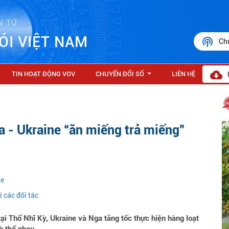
N TỬ
ÓI VIỆT NAM
Ch
TIN HOẠT ĐỘNG VOV
CHUYỂN ĐỔI SỐ
LIÊN HỆ
...
a - Ukraine “ăn miếng trả miếng”
ne
 các đối tác
i Thổ Nhĩ Kỳ, Ukraine và Nga tăng tốc thực hiện hàng loạt