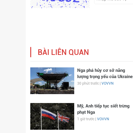
BÀI LIÊN QUAN
Nga phá hủy cơ sở năng
lượng trọng yếu của Ukraine
30 phút trước |
VOVVN
Mỹ, Anh tiếp tục siết trừng
phạt Nga
1 giờ trước |
VOVVN