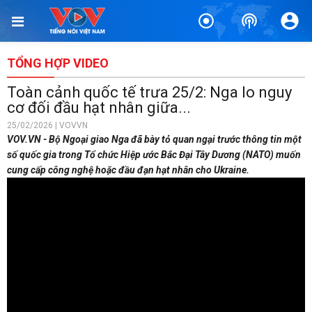
TỔNG HỢP VIDEO
Toàn cảnh quốc tế trưa 25/2: Nga lo nguy
cơ đối đầu hạt nhân giữa...
25/02/2026 | VOVVN
VOV.VN - Bộ Ngoại giao Nga đã bày tỏ quan ngại trước thông tin một
số quốc gia trong Tổ chức Hiệp ước Bắc Đại Tây Dương (NATO) muốn
cung cấp công nghệ hoặc đầu đạn hạt nhân cho Ukraine.