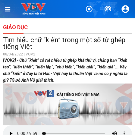
GIÁO DỤC
Tìm hiểu chữ “kiến” trong một số từ ghép
tiếng Việt
08/04/2022 | VOV2
[VOV2] - Chữ “kiến” có rất nhiều từ ghép khá thú vị, chằng hạn “kiến
tạo”, “kiến thiết”, “kiến lập”, “chủ kiến”, “kiến giải”, “kiến giả”... Vậy
chữ “kiến” ở đây là từ Hán- Việt hay là thuần Việt và nó có ý nghĩa là
gì? TS Đỗ Anh Vũ giải thích.