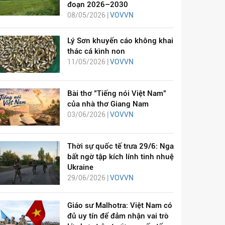
đoạn 2026–2030
08/05/2026 |
VOVVN
Lý Sơn khuyến cáo không khai
thác cá kình non
11/05/2026 |
VOVVN
Bài thơ "Tiếng nói Việt Nam"
của nhà thơ Giang Nam
03/06/2026 |
VOVVN
Thời sự quốc tế trưa 29/6: Nga
bất ngờ tập kích lính tinh nhuệ
Ukraine
29/06/2026 |
VOVVN
Giáo sư Malhotra: Việt Nam có
đủ uy tín để đảm nhận vai trò