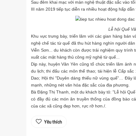
Sau đêm khai mạc với màn nghệ thuật đặc sắc vào tối 
III năm 2019 tiếp tục diễn ra nhiều hoạt động hấp dẫn tạ
Lễ hội Quế V
Khu vực trưng bày, triển lãm với các gian hàng bán v
nghệ chế tác từ quế đã thu hút hàng nghìn người dân 
Viễn Sơn... du khách còn được trải nghiệm quy trình t
xuất các mặt hàng thủ công mỹ nghệ từ quế...
Dịp này, huyện Văn Yên cũng tổ chức triển lãm ảnh n
du lịch; thi đấu các môn thể thao; tái hiện lễ Cấp sắ
Dao; Hội thi "Duyên dáng thiếu nữ vùng quế”… Đây là
mạnh, những nét văn hóa đặc sắc của địa phương.
Bà Đặng Thị Thanh, một du khách bày tỏ: "Lễ hội Quế 
có đầy đủ các món ăn truyền thống của đồng bào cá
của các xã cũng đẹp hơn, rực rỡ hơn./.
Yêu thích