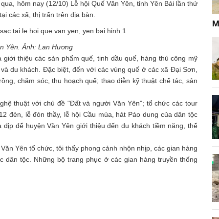
qua, hôm nay (12/10) Lễ hội Quế Văn Yên, tỉnh Yên Bái lần thứ
i các xã, thị trấn trên địa bàn.
M
ăn Yên. Ảnh: Lan Hương
à giới thiệu các sản phẩm quế, tinh dầu quế, hàng thủ công mỹ
và du khách. Đặc biệt, đến với các vùng quế ở các xã Đại Sơn,
rồng, chăm sóc, thu hoạch quế; thao diễn kỹ thuật chế tác, sản
ghệ thuật với chủ đề "Đất và người Văn Yên”; tổ chức các tour
c 12 đèn, lễ đón thầy, lễ hội Cầu mùa, hát Páo dung của dân tộc
 dịp để huyện Văn Yên giới thiệu đến du khách tiềm năng, thế
Văn Yên tổ chức, tôi thấy phong cảnh nhộn nhịp, các gian hàng
c dân tộc. Những bộ trang phục ở các gian hàng truyền thống