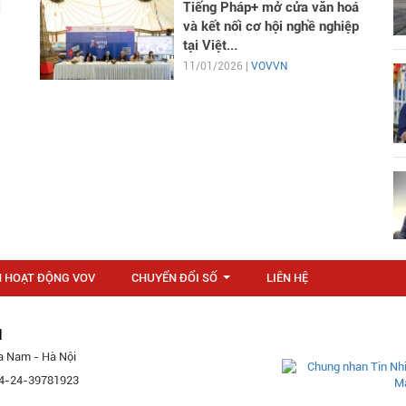
i
Tiếng Pháp+ mở cửa văn hoá
và kết nối cơ hội nghề nghiệp
tại Việt...
11/01/2026 |
VOVVN
N HOẠT ĐỘNG VOV
CHUYỂN ĐỔI SỐ
LIÊN HỆ
...
M
a Nam - Hà Nội
 84-24-39781923