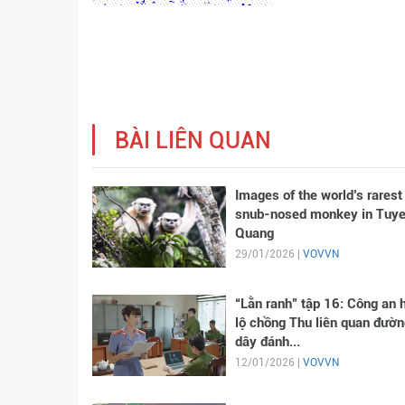
BÀI LIÊN QUAN
Images of the world’s rarest
snub-nosed monkey in Tuy
Quang
29/01/2026 |
VOVVN
“Lằn ranh” tập 16: Công an 
lộ chồng Thu liên quan đườn
dây đánh...
12/01/2026 |
VOVVN