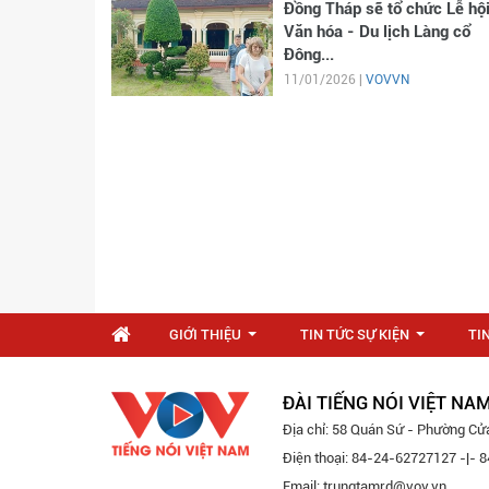
Đồng Tháp sẽ tổ chức Lễ hộ
Văn hóa - Du lịch Làng cổ
Đông...
11/01/2026 |
VOVVN
GIỚI THIỆU
TIN TỨC SỰ KIỆN
TI
...
...
ĐÀI TIẾNG NÓI VIỆT NA
Địa chỉ: 58 Quán Sứ - Phường Cử
Điện thoại: 84-24-62727127 -|-
Email: trungtamrd@vov.vn