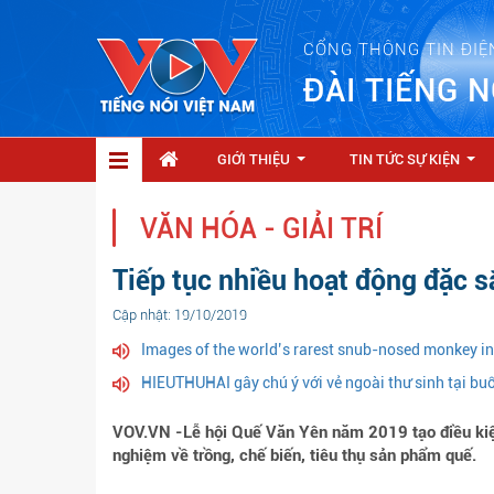
CỔNG THÔNG TIN ĐIỆ
ĐÀI TIẾNG N
GIỚI THIỆU
TIN TỨC SỰ KIỆN
...
...
VĂN HÓA - GIẢI TRÍ
Tiếp tục nhiều hoạt động đặc s
Cập nhật: 19/10/2019
Images of the world’s rarest snub-nosed monkey i
HIEUTHUHAI gây chú ý với vẻ ngoài thư sinh tại bu
VOV.VN -Lễ hội Quế Văn Yên năm 2019 tạo điều kiện 
nghiệm về trồng, chế biến, tiêu thụ sản phẩm quế.