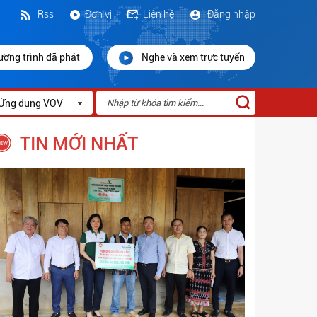
Rss
Đơn vị
Liên hệ
Đăng nhập
ương trình đã phát
Nghe và xem trực tuyến
Ứng dụng VOV
TIN MỚI NHẤT