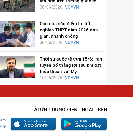
lớn hơn trên trường quốc tế
30/06/2026 |
VOVVN
Cách tra cứu điểm thi tốt
nghiệp THPT năm 2026 đơn
giản, nhanh chóng
30/06/2026 |
VOVVN
Thời sự quốc tế trưa 15/6: Iran
tuyên bố thắng lợi sau khi đạt
thỏa thuận với Mỹ
15/06/2026 |
VOVVN
TẢI ỨNG DỤNG ĐIỆN THOẠI TRÊN