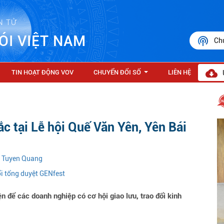
N TỬ
ÓI VIỆT NAM
Ch
TIN HOẠT ĐỘNG VOV
CHUYỂN ĐỔI SỐ
LIÊN HỆ
...
ắc tại Lễ hội Quế Văn Yên, Yên Bái
n Tuyen Quang
ổi tổng duyệt GENfest
để các doanh nghiệp có cơ hội giao lưu, trao đổi kinh