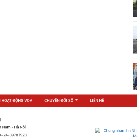
N HOẠT ĐỘNG VOV
CHUYỂN ĐỔI SỐ
LIÊN HỆ
...
M
a Nam - Hà Nội
 84-24-39781923