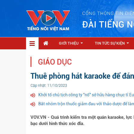
CỔNG THÔNG TIN ĐIỆ
ĐÀI TIẾNG N
GIỚI THIỆU
TIN TỨC SỰ KIỆN
...
...
GIÁO DỤC
Thuê phòng hát karaoke để đá
Cập nhật: 11/10/2023
Khởi tố chủ tịch công ty "nổ" sở hữu hàng chục tỉ E
Bắt nhóm trộn thuốc giảm đau với thảo dược để làm
VOV.VN - Quá trình kiểm tra một quán karaoke, lực 
bạc dưới hình thức xóc đĩa.