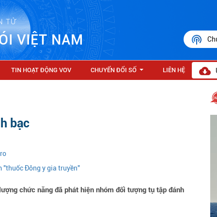
N TỬ
ÓI VIỆT NAM
Ch
TIN HOẠT ĐỘNG VOV
CHUYỂN ĐỔI SỐ
LIÊN HỆ
...
nh bạc
uro
 "thuốc Đông y gia truyền"
lượng chức năng đã phát hiện nhóm đối tượng tụ tập đánh