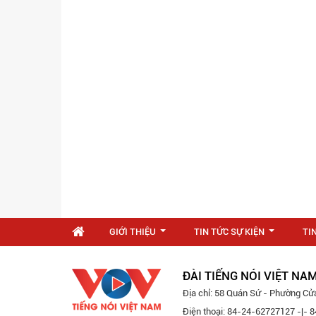
GIỚI THIỆU
TIN TỨC SỰ KIỆN
TI
...
...
ĐÀI TIẾNG NÓI VIỆT NA
Địa chỉ: 58 Quán Sứ - Phường Cử
Điện thoại: 84-24-62727127 -|-