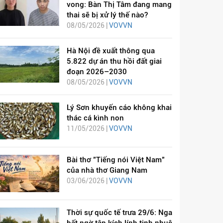
vong: Bàn Thị Tâm đang mang
thai sẽ bị xử lý thế nào?
08/05/2026 |
VOVVN
Hà Nội đề xuất thông qua
5.822 dự án thu hồi đất giai
đoạn 2026–2030
08/05/2026 |
VOVVN
Lý Sơn khuyến cáo không khai
thác cá kình non
11/05/2026 |
VOVVN
Bài thơ "Tiếng nói Việt Nam"
của nhà thơ Giang Nam
03/06/2026 |
VOVVN
Thời sự quốc tế trưa 29/6: Nga
bất ngờ tập kích lính tinh nhuệ