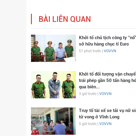
BÀI LIÊN QUAN
Khởi tố chủ tịch công ty "nổ
sở hữu hàng chục tỉ Euro
51 phút trước |
VOVVN
Khởi tố đối tượng vận chuyể
trái phép gần 50 tấn hàng h
qua biên...
3 giờ trước |
VOVVN
Truy tố tài xế xe tải vụ nữ s
tử vong ở Vĩnh Long
5 giờ trước |
VOVVN