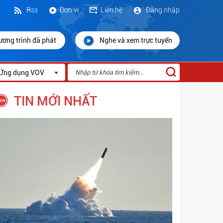
Rss
Đơn vị
Liên hệ
Đăng nhập
ương trình đã phát
Nghe và xem trực tuyến
Ứng dụng VOV
TIN MỚI NHẤT