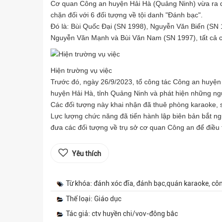
Cơ quan Công an huyện Hải Hà (Quảng Ninh) vừa ra quy
chặn đối với 6 đối tượng về tội danh "Đánh bạc".
Đó là: Bùi Quốc Đại (SN 1998), Nguyễn Văn Biển (SN
Nguyễn Văn Mạnh và Bùi Văn Nam (SN 1997), tất cả cù
Hiện trường vụ việc
Trước đó, ngày 26/9/2023, tổ công tác Công an huyện
huyện Hải Hà, tỉnh Quảng Ninh và phát hiện những ngư
Các đối tượng này khai nhận đã thuê phòng karaoke, s
Lực lượng chức năng đã tiến hành lập biên bản bắt ngườ
đưa các đối tượng về trụ sở cơ quan Công an để điều t
Yêu thích
Từ khóa: đánh xóc đĩa, đánh bạc,quán karaoke, cô
Thể loại: Giáo dục
Tác giả: ctv huyền chi/vov-đông bắc