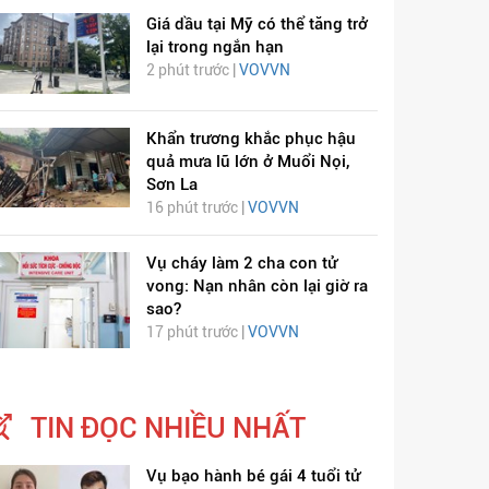
Giá dầu tại Mỹ có thể tăng trở
lại trong ngắn hạn
2 phút trước |
VOVVN
Khẩn trương khắc phục hậu
quả mưa lũ lớn ở Muổi Nọi,
Sơn La
16 phút trước |
VOVVN
Vụ cháy làm 2 cha con tử
vong: Nạn nhân còn lại giờ ra
sao?
17 phút trước |
VOVVN
TIN ĐỌC NHIỀU NHẤT
Vụ bạo hành bé gái 4 tuổi tử