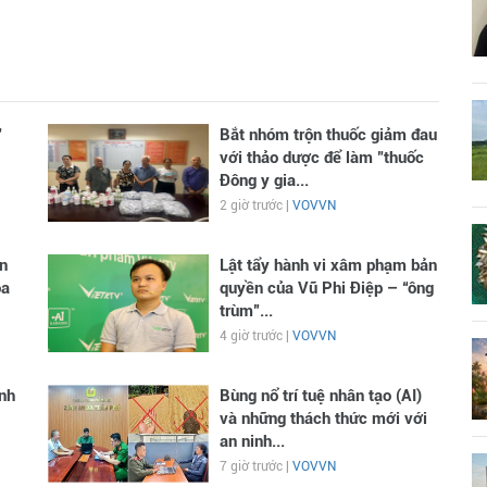
"
Bắt nhóm trộn thuốc giảm đau
với thảo dược để làm "thuốc
Đông y gia...
2 giờ trước |
VOVVN
n
Lật tẩy hành vi xâm phạm bản
óa
quyền của Vũ Phi Điệp – “ông
trùm”...
4 giờ trước |
VOVVN
inh
Bùng nổ trí tuệ nhân tạo (AI)
và những thách thức mới với
an ninh...
7 giờ trước |
VOVVN