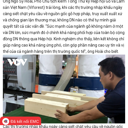
Ông Ngô Sỹ Hoài, Phó Chủ tịch kiêm Tổng Thư ký Hiệp hội Gỗ và Lâm
sản Việt Nam (Viforest) trải lòng, khi các thị trường nhập khẩu ngày
càng siết chặt yêu cầu về nguồn gốc gỗ hợp pháp, truy xuất xuất xứ
và chống gian lận thương mại, không DN nào có thể tự mình giải
quyết tất cả các vấn đề. “Sức mạnh của ngành gỗ không nằm ở một
vài DN lớn, sức mạnh đó ở chính khả năng phối hợp của toàn bộ cộng
đồng DN thông qua Hiệp hội. Kinh nghiệm cho thấy, liên kết không chỉ
giúp nâng cao khả năng ứng phó, còn góp phần nâng cao uy tín và vị
thế của cả ngành hàng trên thị trường quốc tế”, ông Hoài cho biết.
Đã kết nối EMC
Các thị trường nhập khẩu ngày càng siết chặt yêu cầu về nguồn gốc