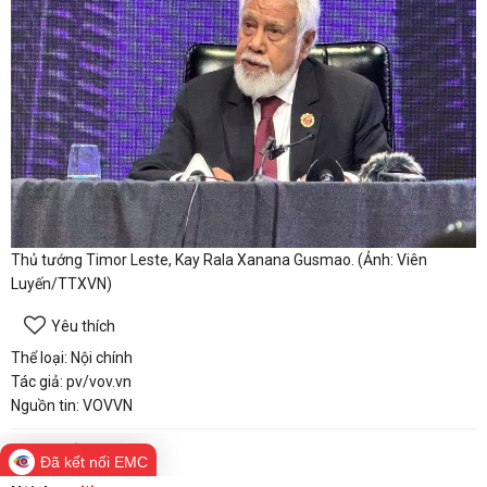
Thủ tướng Timor Leste, Kay Rala Xanana Gusmao. (Ảnh: Viên
Luyến/TTXVN)
Yêu thích
Thể loại: Nội chính
Tác giả: pv/vov.vn
Nguồn tin: VOVVN
Bình luận
Đã kết nối EMC