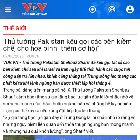
THẾ GIỚI
Thủ tướng Pakistan kêu gọi các bên kiềm
chế, cho hòa bình "thêm cơ hội"
09/06/2026 | VOVVN
VOV.VN - Thủ tướng Pakistan Shehbaz Sharif đã kêu gọi tất cả các
bên kiềm chế sau khi Israel và Iran ngày 8/6 tiến hành các cuộc tấn
công đáp trả lẫn nhau, khiến căng thẳng tại Trung Đông leo thang cao
nhất kể từ khi lệnh ngừng bắn được thiết lập hồi tháng 4.
Trong bài đăng trên mạng xã hội X, Thủ tướng Pakistan Shehbaz
Sharif cảnh báo rằng sự gia tăng bạo lực gần đây là lời nhắc nhở về
sựmong manh của thỏa thuận ngừng bắn và những hệ lụy nghiêm
trọng có thể xảy ra nếu xung đột tiếp tục leo thang.
“Sự gia tăng bạo lực gần đây ở Trung Đông là lời nhắc nhở rõ ràng về
những nguy hiểm liên quan đến thỏa thuận ngừng bắn mong manh
và những hậu quả khôn lường”, ông Sharif viết.