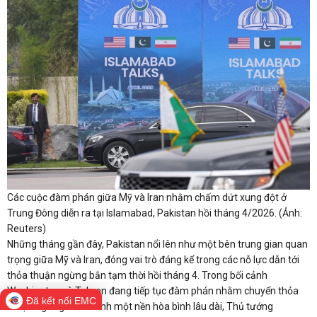
Các cuộc đàm phán giữa Mỹ và Iran nhằm chấm dứt xung đột ở
Trung Đông diễn ra tại Islamabad, Pakistan hồi tháng 4/2026. (Ảnh:
Reuters)
Những tháng gần đây, Pakistan nổi lên như một bên trung gian quan
trọng giữa Mỹ và Iran, đóng vai trò đáng kể trong các nỗ lực dẫn tới
thỏa thuận ngừng bắn tạm thời hồi tháng 4. Trong bối cảnh
Washington và Tehran đang tiếp tục đàm phán nhằm chuyển thỏa
Đã kết nối EMC
thuận ngừng bắn thành một nền hòa bình lâu dài, Thủ tướng