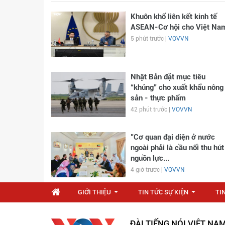
Khuôn khổ liên kết kinh tế
ASEAN-Cơ hội cho Việt Na
5 phút trước |
VOVVN
Nhật Bản đặt mục tiêu
“khủng” cho xuất khẩu nông
sản - thực phẩm
42 phút trước |
VOVVN
"Cơ quan đại diện ở nước
ngoài phải là cầu nối thu hút
nguồn lực...
4 giờ trước |
VOVVN
GIỚI THIỆU
TIN TỨC SỰ KIỆN
TI
...
...
ĐÀI TIẾNG NÓI VIỆT NA