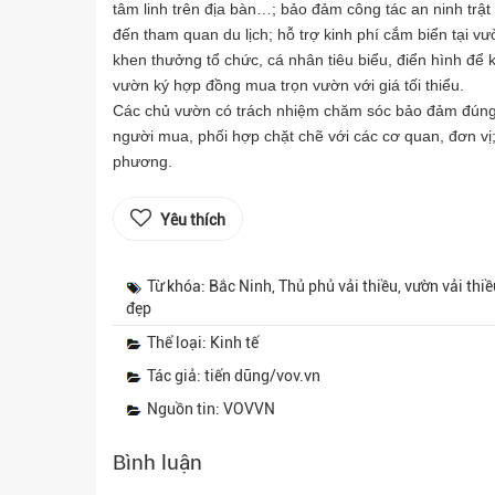
tâm linh trên địa bàn…; bảo đảm công tác an ninh trật
đến tham quan du lịch; hỗ trợ kinh phí cắm biển tại v
khen thưởng tổ chức, cá nhân tiêu biểu, điển hình để k
vườn ký hợp đồng mua trọn vườn với giá tối thiểu.
Các chủ vườn có trách nhiệm chăm sóc bảo đảm đúng t
người mua, phối hợp chặt chẽ với các cơ quan, đơn vị;
phương.
Yêu thích
Từ khóa: Bắc Ninh, Thủ phủ vải thiều, vườn vải thi
đẹp
Thể loại: Kinh tế
Tác giả: tiến dũng/vov.vn
Nguồn tin: VOVVN
Bình luận