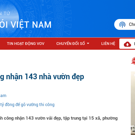
N TỬ
ÓI VIỆT NAM
Ch
TIN HOẠT ĐỘNG VOV
CHUYỂN ĐỔI SỐ
LIÊN HỆ
...
ng nhận 143 nhà vườn đẹp
 Nam
 tỷ đồng để gỡ vướng thi công
h công nhận 143 vườn vải đẹp, tập trung tại 15 xã, phường