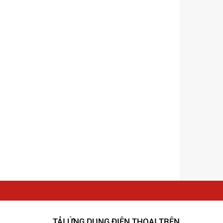
TẢI ỨNG DỤNG ĐIỆN THOẠI TRÊN