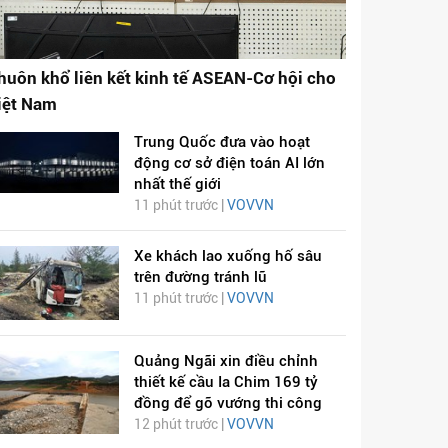
huôn khổ liên kết kinh tế ASEAN-Cơ hội cho
iệt Nam
Trung Quốc đưa vào hoạt
động cơ sở điện toán AI lớn
nhất thế giới
11 phút trước |
VOVVN
Xe khách lao xuống hố sâu
trên đường tránh lũ
11 phút trước |
VOVVN
Quảng Ngãi xin điều chỉnh
thiết kế cầu Ia Chim 169 tỷ
đồng để gỡ vướng thi công
12 phút trước |
VOVVN