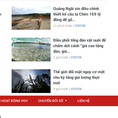
Quảng Ngãi xin điều chỉnh
m
thiết kế cầu Ia Chim 169 tỷ
đồng để gỡ...
12 phút trước |
VOVVN
Điều phối tổng đàn vật nuôi để
chấm dứt cảnh "giá cao tăng
đàn, giá...
2 giờ trước |
VOVVN
Thế giới đối mặt nguy cơ một
chu kỳ tăng giá lương thực
mới
4 giờ trước |
VOVVN
N HOẠT ĐỘNG VOV
CHUYỂN ĐỔI SỐ
LIÊN HỆ
...
M