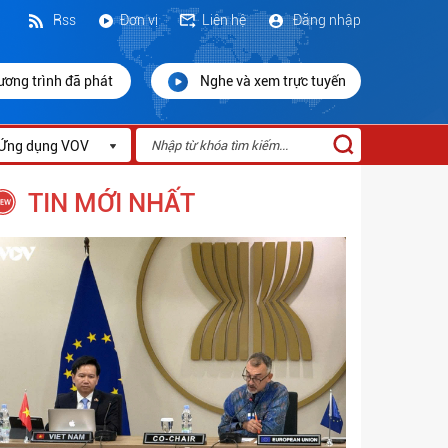
Rss
Đơn vị
Liên hệ
Đăng nhập
ương trình đã phát
Nghe và xem trực tuyến
Ứng dụng VOV
TIN MỚI NHẤT