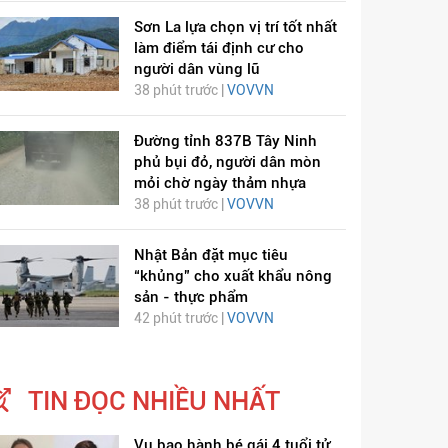
Sơn La lựa chọn vị trí tốt nhất
làm điểm tái định cư cho
người dân vùng lũ
38 phút trước |
VOVVN
Đường tỉnh 837B Tây Ninh
phủ bụi đỏ, người dân mòn
mỏi chờ ngày thảm nhựa
38 phút trước |
VOVVN
Nhật Bản đặt mục tiêu
“khủng” cho xuất khẩu nông
sản - thực phẩm
42 phút trước |
VOVVN
TIN ĐỌC NHIỀU NHẤT
Vụ bạo hành bé gái 4 tuổi tử