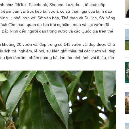
ênh như: TikTok, Facebook, Shopee, Lazada...; tổ chức tập
ream bán vải trực tiếp tại vườn, có sự tham gia của lãnh đạo
inh...; phối hợp với Sở Văn hóa, Thể thao và Du lịch, Sở Nông
hách đến tham quan du lịch trải nghiệm, mua vải tại vườn để
ỉnh Bắc Ninh đến người dân trong nước và các Quốc gia trên thế
ọn khoảng 20 vườn vải đẹp trong số 143 vườn vải đẹp được Chủ
lịch trải nghiệm, lễ hội, sự kiện giới thiệu tại các vườn vải đẹp
, du lịch tâm linh nhằm quảng bá, lan tỏa hình ảnh vải thiều, tôn