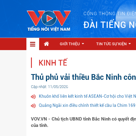
CỔNG THÔNG TIN ĐIỆ
ĐÀI TIẾNG N
GIỚI THIỆU
TIN TỨC SỰ KIỆN
...
...
KINH TẾ
Thủ phủ vải thiều Bắc Ninh cô
Cập nhật: 11/05/2026
Khuôn khổ liên kết kinh tế ASEAN-Cơ hội cho Việt
Quảng Ngãi xin điều chỉnh thiết kế cầu Ia Chim 169
VOV.VN - Chủ tịch UBND tỉnh Bắc Ninh có quyết địn
của tỉnh.