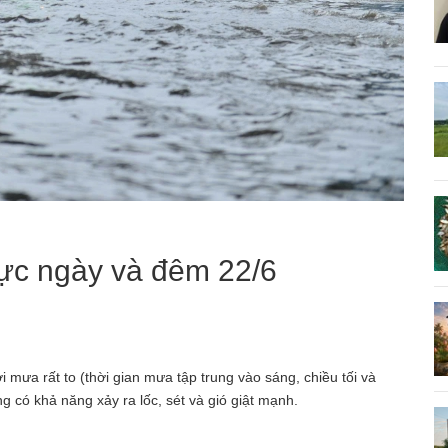
 vực ngày và đêm 22/6
mưa rất to (thời gian mưa tập trung vào sáng, chiều tối và
có khả năng xảy ra lốc, sét và gió giật mạnh.