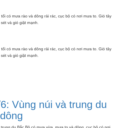
 tối có mưa rào và dông rải rác, cục bộ có nơi mưa to. Gió tây
sét và gió giật mạnh.
 tối có mưa rào và dông rải rác, cục bộ có nơi mưa to. Gió tây
sét và gió giật mạnh.
/6: Vùng núi và trung du
 dông
à trung du Bắc Bộ có mưa vừa, mưa to và dông, cục bộ có nơi