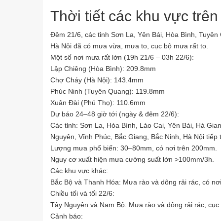
Thời tiết các khu vực trê
Đêm 21/6, các tỉnh Sơn La, Yên Bái, Hòa Bình, Tuyên
Hà Nội đã có mưa vừa, mưa to, cục bộ mưa rất to.
Một số nơi mưa rất lớn (19h 21/6 – 03h 22/6):
Lập Chiêng (Hòa Bình): 209.8mm
Chợ Cháy (Hà Nội): 143.4mm
Phúc Ninh (Tuyên Quang): 119.8mm
Xuân Đài (Phú Thọ): 110.6mm
Dự báo 24–48 giờ tới (ngày & đêm 22/6):
Các tỉnh: Sơn La, Hòa Bình, Lào Cai, Yên Bái, Hà Gi
Nguyên, Vĩnh Phúc, Bắc Giang, Bắc Ninh, Hà Nội tiếp 
Lượng mưa phổ biến: 30–80mm, có nơi trên 200mm.
Nguy cơ xuất hiện mưa cường suất lớn >100mm/3h.
Các khu vực khác:
Bắc Bộ và Thanh Hóa: Mưa rào và dông rải rác, có nơ
Chiều tối và tối 22/6:
Tây Nguyên và Nam Bộ: Mưa rào và dông rải rác, cục
Cảnh báo: