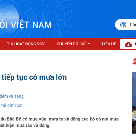
N TỬ
ÓI VIỆT NAM
Ch
TIN HOẠT ĐỘNG VOV
CHUYỂN ĐỔI SỐ
LIÊN HỆ
...
 tiếp tục có mưa lớn
 đêm và sáng
tái định cư
g du Bắc Bộ có mưa vừa, mưa to và dông cục bộ có nơi mưa
ất hiện mưa rào và dông.