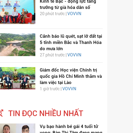
Kinh tế Bạc - động lực tăng
trưởng từ già hóa dân số
20 phút trước |
VOVVN
Cảnh báo lũ quét, sạt lở đất tại
5 tỉnh miền Bắc và Thanh Hóa
do mưa lớn
27 phút trước |
VOVVN
Giám đốc Học viện Chính trị
quốc gia Hồ Chí Minh thăm và
làm việc tại Lào
1 giờ trước |
VOVVN
TIN ĐỌC NHIỀU NHẤT
Vụ bạo hành bé gái 4 tuổi tử
vong: Bàn Thị Tâm đang mang