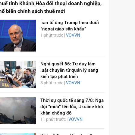
huế tỉnh Khánh Hòa đối thoại doanh nghiệp,
hổ biến chính sách thuế mới
Iran tố ông Trump theo đuổi
“ngoại giao sân khấu”
1 phút trước |
VOVVN
Nghị quyết 66: Tư duy làm
luật chuyển từ quản lý sang
kiến tạo phát triển
8 phút trước |
VOVVN
Thời sự quốc tế sáng 7/8: Nga
dội "mưa" tên lửa, Ukraine khó
khăn chống đỡ
11 phút trước |
VOVVN