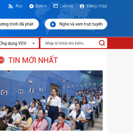
Rss
Đơn vị
Liên hệ
Đăng nhập
ương trình đã phát
Nghe và xem trực tuyến
Ứng dụng VOV
TIN MỚI NHẤT