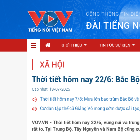
CỔNG THÔNG TIN ĐIỆ
ĐÀI TIẾNG N
GIỚI THIỆU
TIN TỨC SỰ KIỆN
...
...
XÃ HỘI
Thời tiết hôm nay 22/6: Bắc Bộ
Cập nhật: 19/07/2025
Thời tiết hôm nay 7/8: Mưa lớn bao trùm Bắc Bộ về
Cư dân tập thể cũ Giảng Võ mong sớm được cải tạo, 
VOV.VN - Thời tiết hôm nay 22/6, vùng núi và trun
rất to. Tại Trung Bộ, Tây Nguyên và Nam Bộ cũng xu