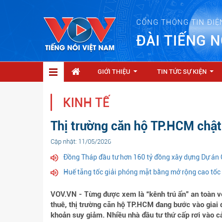
CỔNG THÔNG TIN ĐIỆ
ĐÀI TIẾNG N
GIỚI THIỆU
TIN TỨC SỰ KIỆN
...
...
KINH TẾ
Thị trường căn hộ TP.HCM chật 
Cập nhật: 11/05/2026
Đồng Tháp đầu tư hơn 160 tỷ đồng xây dựng Dự án C
Huế tăng tốc giải phóng mặt bằng mở rộng cao tốc
VOV.VN - Từng được xem là “kênh trú ẩn” an toàn vớ
thuê, thị trường căn hộ TP.HCM đang bước vào giai đ
khoản suy giảm. Nhiều nhà đầu tư thứ cấp rơi vào cả