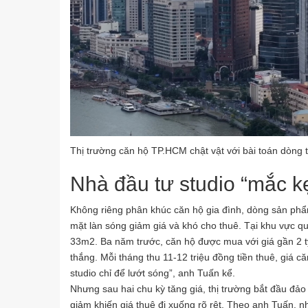
Thị trường căn hộ TP.HCM chật vật với bài toán dòng t
Nhà đầu tư studio “mắc kẹ
Không riêng phân khúc căn hộ gia đình, dòng sản phẩ
mặt làn sóng giảm giá và khó cho thuê. Tại khu vực q
33m2. Ba năm trước, căn hộ được mua với giá gần 2 tỷ
thắng. Mỗi tháng thu 11-12 triệu đồng tiền thuê, giá 
studio chỉ để lướt sóng”, anh Tuấn kể.
Nhưng sau hai chu kỳ tăng giá, thị trường bắt đầu đả
giảm khiến giá thuê đi xuống rõ rệt. Theo anh Tuấn, 