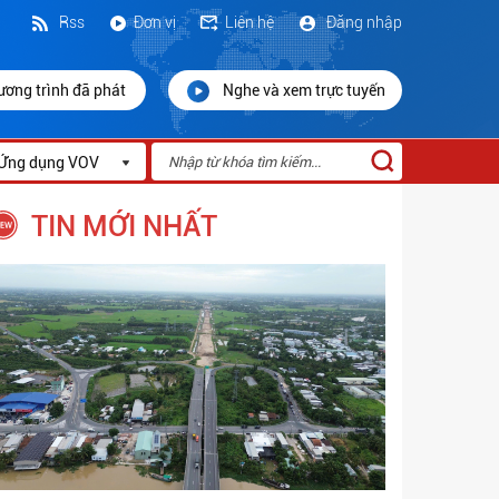
Rss
Đơn vị
Liên hệ
Đăng nhập
ương trình đã phát
Nghe và xem trực tuyến
Ứng dụng VOV
TIN MỚI NHẤT