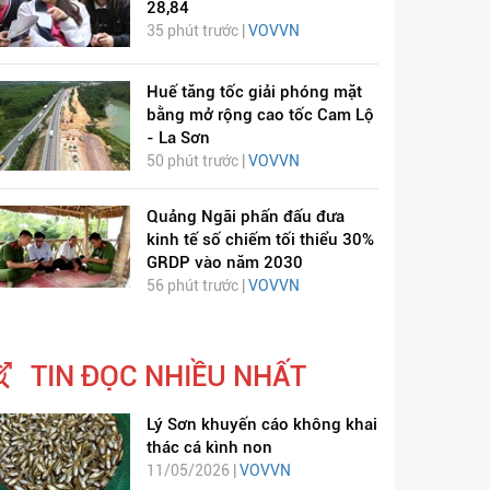
28,84
35 phút trước |
VOVVN
Huế tăng tốc giải phóng mặt
bằng mở rộng cao tốc Cam Lộ
- La Sơn
50 phút trước |
VOVVN
Quảng Ngãi phấn đấu đưa
kinh tế số chiếm tối thiểu 30%
GRDP vào năm 2030
56 phút trước |
VOVVN
TIN ĐỌC NHIỀU NHẤT
Lý Sơn khuyến cáo không khai
thác cá kình non
11/05/2026 |
VOVVN