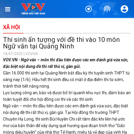
XÃ HỘI
Thí sinh ấn tượng với đề thi vào 10 môn
Ngữ văn tại Quảng Ninh
18/07/2025 | VOVVN
VOV.VN - Ngữ văn – môn thi đầu tiên được các em đánh giá vừa sức,
đặc biệt nội dung đề thi rất thú vị, gần gũi.
Gần 16.000 thí sinh tại Quảng Ninh bắt đầu kỳ thi tuyển sinh THPT từ
sáng nay (1/6). Hầu hết thí sinh đều có mặt ở địa điểm thi từ sớm,
tránh thời tiết nắng nóng.
Lực lượng công an, bảo vệ được bố trí quanh khu vực thi, đảm bảo an
toàn tuyệt đối cho hội đồng coi thi và các thí sinh.
Ngữ văn – môn thi đầu tiên được các em đánh giá vừa sức, đặc biệt
nội dung đề thi rất thú vị, gần gũi. Tại Hội đồng thi trường THPT
Chuyên Hạ Long, thí sinh Bùi Huyền Chi rất tâm đắc khi liên hệ ước
mơ của bản thân để xây dựng quê hương qua đoạn trích thơ “Giấc
mộng diệu huyền” của nhà thơ Tế Hanh, miêu tả vẻ đẹp của vịnh Hạ