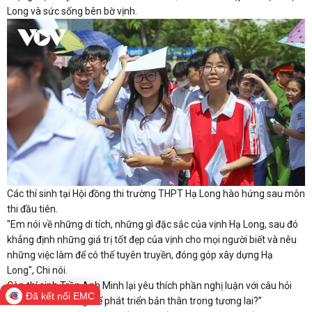
Long và sức sống bên bờ vịnh.
Các thí sinh tại Hội đồng thi trường THPT Hạ Long hào hứng sau môn
thi đầu tiên.
"Em nói về những di tích, những gì đặc sắc của vịnh Hạ Long, sau đó
khẳng định những giá trị tốt đẹp của vịnh cho mọi người biết và nêu
những việc làm để có thể tuyên truyền, đóng góp xây dựng Hạ
Long", Chi nói.
Còn thí sinh Trần Anh Minh lại yêu thích phần nghị luận với câu hỏi
Đã kết nối EMC
“Tuổi trẻ cần làm gì để phát triển bản thân trong tương lai?”