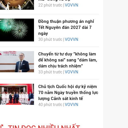
22 phút trước |
VOVVN
Đồng thuận phương án nghỉ
Tết Nguyên đán 2027 dài 7
ngày
30 phút trước |
VOVVN
Chuyển từ tư duy "không làm
để không sai" sang "dám làm,
dám chịu trách nhiệm"
33 phút trước |
VOVVN
Chủ tịch Quốc hội dự kỷ niệm
70 năm Ngày truyền thống lực
lượng Cảnh sát kinh tế
40 phút trước |
VOVVN