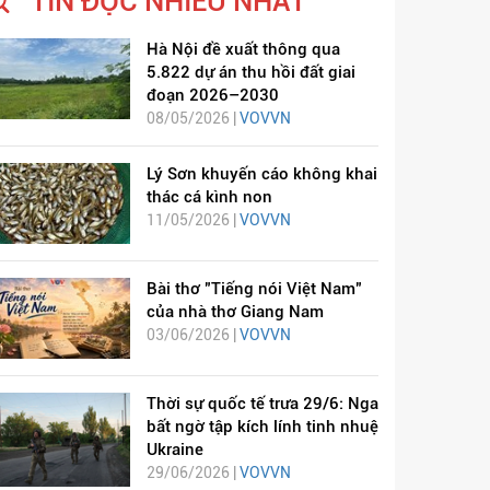
TIN ĐỌC NHIỀU NHẤT
Hà Nội đề xuất thông qua
5.822 dự án thu hồi đất giai
đoạn 2026–2030
08/05/2026 |
VOVVN
Lý Sơn khuyến cáo không khai
thác cá kình non
11/05/2026 |
VOVVN
Bài thơ "Tiếng nói Việt Nam"
của nhà thơ Giang Nam
03/06/2026 |
VOVVN
Thời sự quốc tế trưa 29/6: Nga
bất ngờ tập kích lính tinh nhuệ
Ukraine
29/06/2026 |
VOVVN