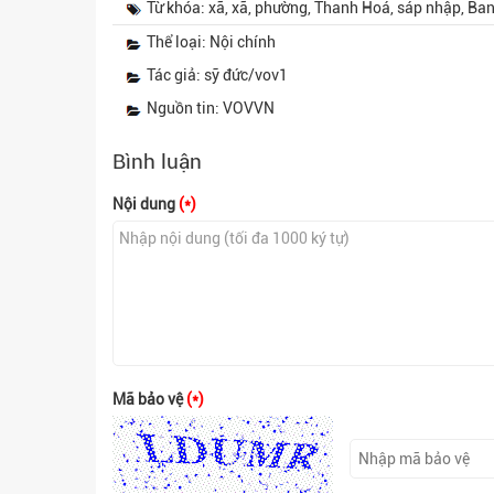
Từ khóa: xã, xã, phường, Thanh Hoá, sáp nhập, Ba
Thể loại: Nội chính
Tác giả: sỹ đức/vov1
Nguồn tin: VOVVN
Bình luận
Nội dung
(*)
Mã bảo vệ
(*)