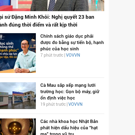
ại sứ Đặng Minh Khôi: Nghị quyết 23 ban
ành đúng thời điểm và rất kịp thời
Chính sách giáo dục phải
được đo bằng sự tiến bộ, hạnh
phúc của học sinh
7 phút trước |
VOVVN
Cà Mau sắp xếp mạng lưới
trường học: Gọn bộ máy, giữ
ổn định việc học
19 phút trước |
VOVVN
Các nhà khoa học Nhật Bản
phát hiện dấu hiệu của “hạt
ma” trong vũ trụ