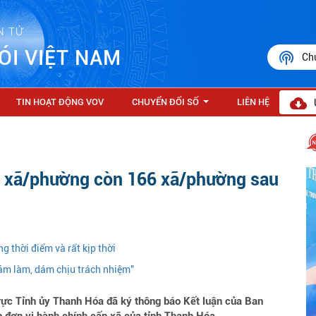
N TỬ
ÓI VIỆT NAM
Ch
TIN HOẠT ĐỘNG VOV
CHUYỂN ĐỔI SỐ
LIÊN HỆ
...
7 xã/phường còn 166 xã/phường sau
 thời điểm và rất kịp thời
dám làm, dám chịu trách nhiệm"
ực Tỉnh ủy Thanh Hóa đã ký thông báo Kết luận của Ban