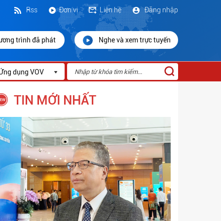
Rss
Đơn vị
Liên hệ
Đăng nhập
ương trình đã phát
Nghe và xem trực tuyến
Ứng dụng VOV
TIN MỚI NHẤT