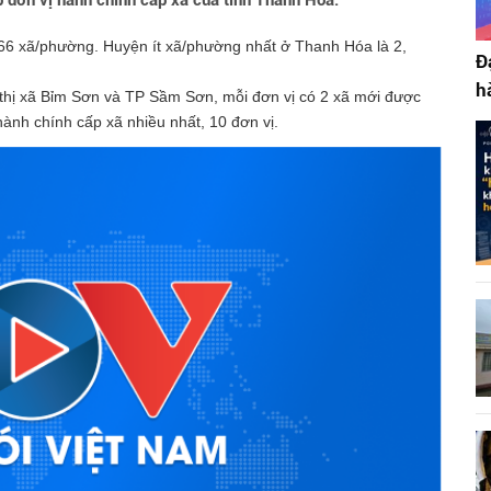
 đơn vị hành chính cấp xã của tỉnh Thanh Hóa.
6 xã/phường. Huyện ít xã/phường nhất ở Thanh Hóa là 2,
Đ
h
 thị xã Bỉm Sơn và TP Sầm Sơn, mỗi đơn vị có 2 xã mới được
 hành chính cấp xã nhiều nhất, 10 đơn vị.