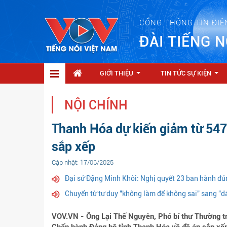
CỔNG THÔNG TIN ĐIỆ
ĐÀI TIẾNG N
GIỚI THIỆU
TIN TỨC SỰ KIỆN
...
...
NỘI CHÍNH
Thanh Hóa dự kiến giảm từ 54
sắp xếp
Cập nhật: 17/06/2025
Đại sứ Đặng Minh Khôi: Nghị quyết 23 ban hành đúng
Chuyển từ tư duy "không làm để không sai" sang "
VOV.VN - Ông Lại Thế Nguyên, Phó bí thư Thường tr