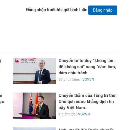
Đăng nhập trước khi gửi bình luận
Đăng nhập
ị
Chuyển từ tư duy "không làm
i
để không sai" sang "dám làm,
dám chịu trách...
33 phút trước |
VOVVN
ệm
Chuyến thăm của Tổng Bí thư,
ực
Chủ tịch nước khẳng định tin
cậy Việt Nam...
1 giờ trước |
VOVVN