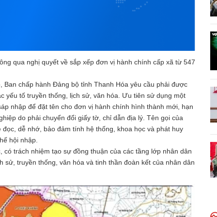
ng qua nghị quyết về sắp xếp đơn vị hành chính cấp xã từ 547
xếp, Ban chấp hành Đảng bộ tỉnh Thanh Hóa yêu cầu phải được
c yếu tố truyền thống, lịch sử, văn hóa. Ưu tiên sử dụng một
 sáp nhập để đặt tên cho đơn vị hành chính hình thành mới, hạn
iệp do phải chuyển đổi giấy tờ, chỉ dẫn địa lý. Tên gọi của
 đọc, dễ nhớ, bảo đảm tính hệ thống, khoa học và phát huy
hế hội nhập.
, có trách nhiệm tạo sự đồng thuận của các tầng lớp nhân dân
ch sử, truyền thống, văn hóa và tinh thần đoàn kết của nhân dân