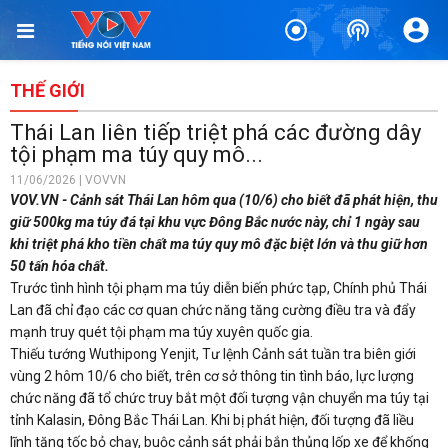
THẾ GIỚI
Thái Lan liên tiếp triệt phá các đường dây
tội phạm ma túy quy mô...
11/06/2026 | VOVVN
VOV.VN - Cảnh sát Thái Lan hôm qua (10/6) cho biết đã phát hiện, thu
giữ 500kg ma túy đá tại khu vực Đông Bắc nước này, chỉ 1 ngày sau
khi triệt phá kho tiền chất ma túy quy mô đặc biệt lớn và thu giữ hơn
50 tấn hóa chất.
Trước tình hình tội phạm ma túy diễn biến phức tạp, Chính phủ Thái
Lan đã chỉ đạo các cơ quan chức năng tăng cường điều tra và đẩy
mạnh truy quét tội phạm ma túy xuyên quốc gia.
Thiếu tướng Wuthipong Yenjit, Tư lệnh Cảnh sát tuần tra biên giới
vùng 2 hôm 10/6 cho biết, trên cơ sở thông tin tình báo, lực lượng
chức năng đã tổ chức truy bắt một đối tượng vận chuyển ma túy tại
tỉnh Kalasin, Đông Bắc Thái Lan. Khi bị phát hiện, đối tượng đã liều
lĩnh tăng tốc bỏ chạy, buộc cảnh sát phải bắn thủng lốp xe để khống