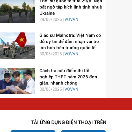
Thời sự quốc tế trưa 29/6: Nga
bất ngờ tập kích lính tinh nhuệ
Ukraine
29/06/2026 |
VOVVN
Giáo sư Malhotra: Việt Nam có
đủ uy tín để đảm nhận vai trò
lớn hơn trên trường quốc tế
30/06/2026 |
VOVVN
Cách tra cứu điểm thi tốt
nghiệp THPT năm 2026 đơn
giản, nhanh chóng
30/06/2026 |
VOVVN
TẢI ỨNG DỤNG ĐIỆN THOẠI TRÊN