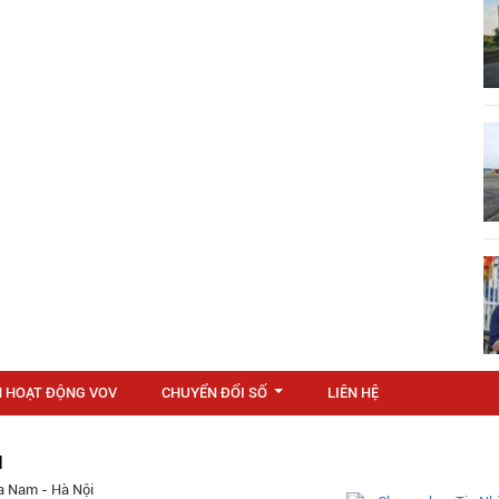
N HOẠT ĐỘNG VOV
CHUYỂN ĐỔI SỐ
LIÊN HỆ
...
M
a Nam - Hà Nội