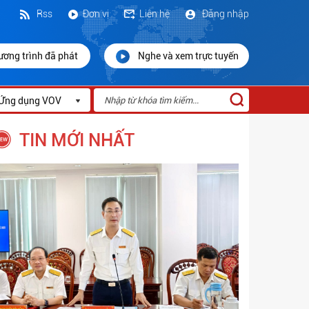
Rss
Đơn vị
Liên hệ
Đăng nhập
ương trình đã phát
Nghe và xem trực tuyến
Ứng dụng VOV
TIN MỚI NHẤT