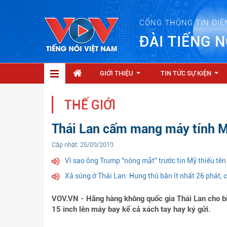
CỔNG THÔNG TIN ĐIỆ
ĐÀI TIẾNG N
GIỚI THIỆU
TIN TỨC SỰ KIỆN
...
...
THẾ GIỚI
Thái Lan cấm mang máy tính M
Cập nhật: 25/09/2019
Vì sao ông Trump “nóng mặt” trước tin Mỹ thiếu tên
Xả súng ở Thái Lan: Hung thủ bắn ít nhất 26 phát, 
VOV.VN - Hãng hàng không quốc gia Thái Lan cho b
15 inch lên máy bay kể cả xách tay hay ký gửi.