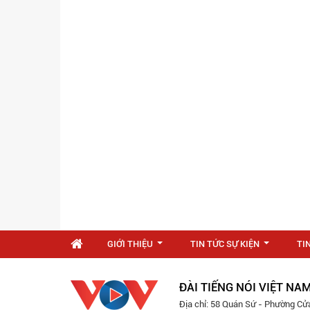
GIỚI THIỆU
TIN TỨC SỰ KIỆN
TI
...
...
ĐÀI TIẾNG NÓI VIỆT NA
Địa chỉ: 58 Quán Sứ - Phường Cử