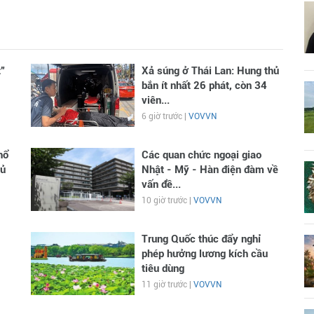
”
Xả súng ở Thái Lan: Hung thủ
bắn ít nhất 26 phát, còn 34
viên...
6 giờ trước |
VOVVN
hổ
Các quan chức ngoại giao
hủ
Nhật - Mỹ - Hàn điện đàm về
vấn đề...
10 giờ trước |
VOVVN
Trung Quốc thúc đẩy nghỉ
phép hưởng lương kích cầu
tiêu dùng
11 giờ trước |
VOVVN