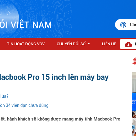
N TỬ
ÓI VIỆT NAM
Ch
TIN HOẠT ĐỘNG VOV
CHUYỂN ĐỔI SỐ
LIÊN HỆ
...
acbook Pro 15 inch lên máy bay
 lửa?
còn 34 viên đạn chưa dùng
iết, hành khách sẽ không được mang máy tính Macbook Pro