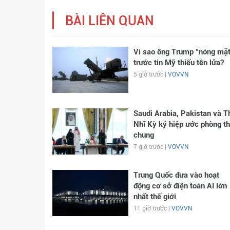
BÀI LIÊN QUAN
Vì sao ông Trump “nóng mặt
trước tin Mỹ thiếu tên lửa?
5 giờ trước |
VOVVN
Saudi Arabia, Pakistan và T
Nhĩ Kỳ ký hiệp ước phòng t
chung
7 giờ trước |
VOVVN
Trung Quốc đưa vào hoạt
động cơ sở điện toán AI lớn
nhất thế giới
11 giờ trước |
VOVVN