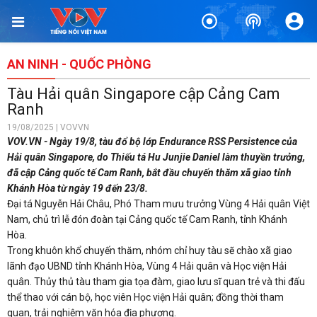
AN NINH - QUỐC PHÒNG
Tàu Hải quân Singapore cập Cảng Cam
Ranh
19/08/2025 | VOVVN
VOV.VN - Ngày 19/8, tàu đổ bộ lớp Endurance RSS Persistence của
Hải quân Singapore, do Thiếu tá Hu Junjie Daniel làm thuyền trưởng,
đã cập Cảng quốc tế Cam Ranh, bắt đầu chuyến thăm xã giao tỉnh
Khánh Hòa từ ngày 19 đến 23/8.
Đại tá Nguyễn Hải Châu, Phó Tham mưu trưởng Vùng 4 Hải quân Việt
Nam, chủ trì lễ đón đoàn tại Cảng quốc tế Cam Ranh, tỉnh Khánh
Hòa.
Trong khuôn khổ chuyến thăm, nhóm chỉ huy tàu sẽ chào xã giao
lãnh đạo UBND tỉnh Khánh Hòa, Vùng 4 Hải quân và Học viện Hải
quân. Thủy thủ tàu tham gia tọa đàm, giao lưu sĩ quan trẻ và thi đấu
thể thao với cán bộ, học viên Học viện Hải quân; đồng thời tham
quan, trải nghiệm văn hóa địa phương.