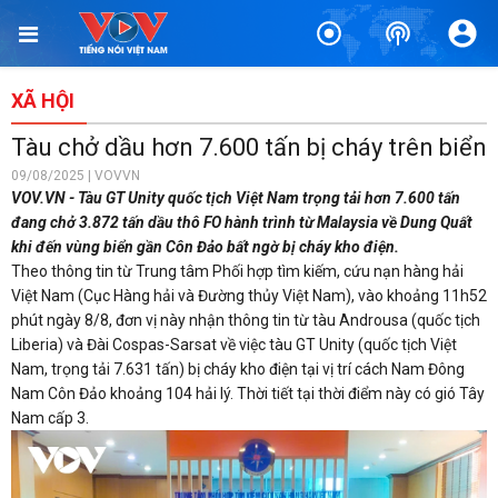
XÃ HỘI
Tàu chở dầu hơn 7.600 tấn bị cháy trên biển
09/08/2025 | VOVVN
VOV.VN - Tàu GT Unity quốc tịch Việt Nam trọng tải hơn 7.600 tấn
đang chở 3.872 tấn dầu thô FO hành trình từ Malaysia về Dung Quất
khi đến vùng biển gần Côn Đảo bất ngờ bị cháy kho điện.
Theo thông tin từ Trung tâm Phối hợp tìm kiếm, cứu nạn hàng hải
Việt Nam (Cục Hàng hải và Đường thủy Việt Nam), vào khoảng 11h52
phút ngày 8/8, đơn vị này nhận thông tin từ tàu Androusa (quốc tịch
Liberia) và Đài Cospas-Sarsat về việc tàu GT Unity (quốc tịch Việt
Nam, trọng tải 7.631 tấn) bị cháy kho điện tại vị trí cách Nam Đông
Nam Côn Đảo khoảng 104 hải lý. Thời tiết tại thời điểm này có gió Tây
Nam cấp 3.