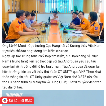
Ông Lê Đỗ Mười - Cục trưởng Cục Hàng hải và Đường thủy Việt Nam
trực tiếp chỉ đạo hoạt động tìm kiếm cứu nạn
Ngay lập tức Trung tâm Phối hợp tìm kiếm, cứu nạn hàng hải Việt
Nam (Trung tâm) liên lạc trực tiếp với tàu Androusa yêu cầu tàu
quay lại hiện trường để hỗ trợ tàu bị nạn. Tàu Androusa đã quay lại
hiện trường, liên lạc với thủy thủ đoàn GT UNITY qua VHF. Theo khai
thác thông tin, tàu GT Unity quốc tịch Việt Nam chở 3.872 tấn dầu
thô FO hành trình từ Malaysia về Dung Quất; 16/20 thuyền viên trên
tàu đã rời tàu.
Đã kết nối EMC