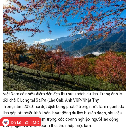
Việt Nam có nhiều điểm đến đẹp thu hút khách du lịch. Trong ảnh là
đồi chè Ô Long tại Sa Pa (Lào Cai). Ảnh VGP/Nhật Thy
Trong năm 2020, hai đợt dịch bùng phát ở trong nước làm ngành du
lịch gặp rất nhiều khó khăn, hoạt động du lịch bị gián đoạn, nhu cầu
du lịch giảm sút nghiêm trọng, các doanh nghiệp, người lao động
Đã kết nối EMC
trong ngành bị mất doanh thu, thu nhập, việc làm.