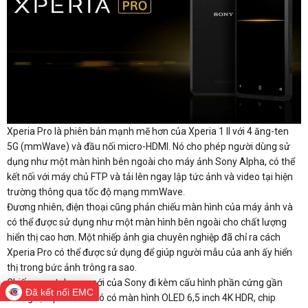
Xperia Pro là phiên bản mạnh mẽ hơn của Xperia 1 II với 4 ăng-ten
5G (mmWave) và đầu nối micro-HDMI. Nó cho phép người dùng sử
dụng như một màn hình bên ngoài cho máy ảnh Sony Alpha, có thể
kết nối với máy chủ FTP và tải lên ngay lập tức ảnh và video tại hiện
trường thông qua tốc độ mạng mmWave.
Đương nhiên, điện thoại cũng phản chiếu màn hình của máy ảnh và
có thể được sử dụng như một màn hình bên ngoài cho chất lượng
hiển thị cao hơn. Một nhiếp ảnh gia chuyên nghiệp đã chỉ ra cách
Xperia Pro có thể được sử dụng để giúp người mẫu của anh ấy hiển
thị trong bức ảnh trông ra sao.
Chiếc smartphone mới của Sony đi kèm cấu hình phần cứng gần
Đã kết nối EMC
tương tự Xperia 1 II. Nó có màn hình OLED 6,5 inch 4K HDR, chip