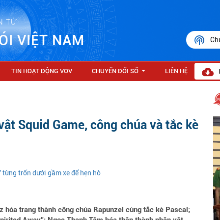
N TỬ
ÓI VIỆT NAM
Ch
TIN HOẠT ĐỘNG VOV
CHUYỂN ĐỔI SỐ
LIÊN HỆ
...
 vật Squid Game, công chúa và tắc kè
” từng trốn dưới gầm xe để hẹn hò
 hóa trang thành công chúa Rapunzel cùng tắc kè Pascal;