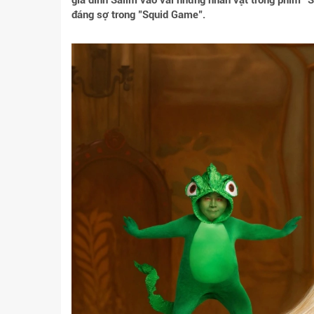
gia đình Salim vào vai những nhân vật trong phim "
đáng sợ trong "Squid Game".