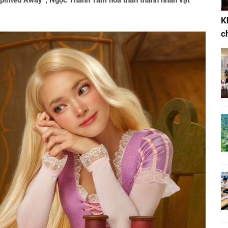
Spirited Away"; Ngọc Thanh Tâm hóa thân thành nhân vật
K
c