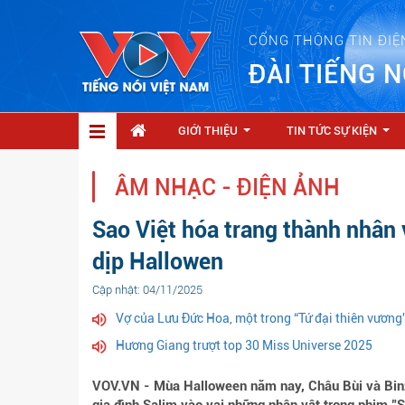
CỔNG THÔNG TIN ĐIỆ
ĐÀI TIẾNG N
GIỚI THIỆU
TIN TỨC SỰ KIỆN
...
...
ÂM NHẠC - ĐIỆN ẢNH
Sao Việt hóa trang thành nhân
dịp Hallowen
Cập nhật: 04/11/2025
Vợ của Lưu Đức Hoa, một trong “Tứ đại thiên vương
Hương Giang trượt top 30 Miss Universe 2025
VOV.VN - Mùa Halloween năm nay, Châu Bùi và Binz