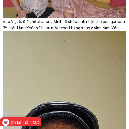
Sao Việt 5/8: Nghệ sĩ Quang Minh tổ chức sinh nhật cho bạn gái kém
35 tuổi Tăng Khánh Chi tại một resort hạng sang ở vịnh Ninh Vân.
Đã kết nối EMC